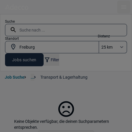
Ope
Suche
Distanz
Standort
Jobs suchen
Filter
Job Suche
...
Transport & Lagerhaltung
Keine Objekte verfügbar, die deinen Suchparametern
entsprechen.