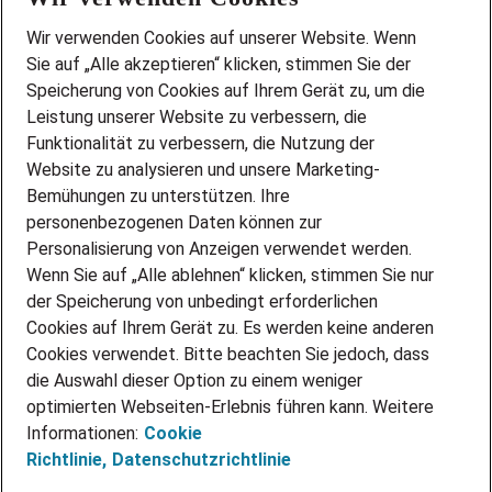
Wir stellen ein!
Wir verwenden Cookies auf unserer Website. Wenn
DEINE BERUFSGRUPPE
Sie auf „Alle akzeptieren“ klicken, stimmen Sie der
DEINE LEBENSSITUATION
Speicherung von Cookies auf Ihrem Gerät zu, um die
AMAZON JOBS
Leistung unserer Website zu verbessern, die
PARTNERSHIP WITH AIRBUS
Funktionalität zu verbessern, die Nutzung der
Website zu analysieren und unsere Marketing-
INITIATIV BEWERBEN
Über Adecco
Bemühungen zu unterstützen. Ihre
personenbezogenen Daten können zur
ÜBER UNS
Personalisierung von Anzeigen verwendet werden.
STANDORTE
Wenn Sie auf „Alle ablehnen“ klicken, stimmen Sie nur
BLOG
der Speicherung von unbedingt erforderlichen
PRESSE
Cookies auf Ihrem Gerät zu. Es werden keine anderen
NEWSLETTER
Cookies verwendet. Bitte beachten Sie jedoch, dass
KONTAKT
die Auswahl dieser Option zu einem weniger
optimierten Webseiten-Erlebnis führen kann. Weitere
@Adecco 2026
Informationen:
Cookie
IMPRESSUM
Richtlinie,
Datenschutzrichtlinie
DATENSCHUTZ
AGB