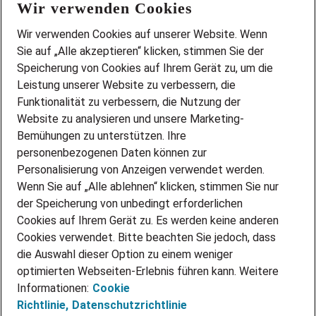
Wir verwenden Cookies
FAQ
Wir stellen ein!
Wir verwenden Cookies auf unserer Website. Wenn
DEINE BERUFSGRUPPE
Sie auf „Alle akzeptieren“ klicken, stimmen Sie der
DEINE LEBENSSITUATION
Speicherung von Cookies auf Ihrem Gerät zu, um die
AMAZON JOBS
Leistung unserer Website zu verbessern, die
PARTNERSHIP WITH AIRBUS
Funktionalität zu verbessern, die Nutzung der
Website zu analysieren und unsere Marketing-
INITIATIV BEWERBEN
Über Adecco
Bemühungen zu unterstützen. Ihre
personenbezogenen Daten können zur
ÜBER UNS
Personalisierung von Anzeigen verwendet werden.
STANDORTE
Wenn Sie auf „Alle ablehnen“ klicken, stimmen Sie nur
BLOG
der Speicherung von unbedingt erforderlichen
PRESSE
Cookies auf Ihrem Gerät zu. Es werden keine anderen
NEWSLETTER
Cookies verwendet. Bitte beachten Sie jedoch, dass
KONTAKT
die Auswahl dieser Option zu einem weniger
optimierten Webseiten-Erlebnis führen kann. Weitere
@Adecco 2026
Informationen:
Cookie
IMPRESSUM
Richtlinie,
Datenschutzrichtlinie
DATENSCHUTZ