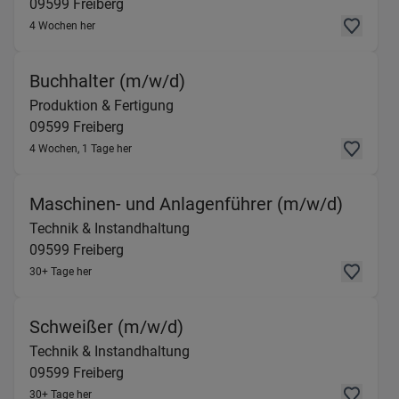
09599
Freiberg
4 Wochen her
(Produktion & Fertigung) i
Buchhalter (m/w/d)
Produktion & Fertigung
09599
Freiberg
4 Wochen, 1 Tage her
(Techn
Maschinen- und Anlagenführer (m/w/d)
Technik & Instandhaltung
09599
Freiberg
30+ Tage her
(Technik & Instandhaltung)
Schweißer (m/w/d)
Technik & Instandhaltung
09599
Freiberg
30+ Tage her