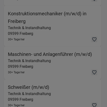
Konstruktionsmechaniker (m/w/d) in
(Technik & Instandhaltung) in 09599 F
Freiberg
Technik & Instandhaltung
09599
Freiberg
30+ Tage her
(Techn
Maschinen- und Anlagenführer (m/w/d)
Technik & Instandhaltung
09599
Freiberg
30+ Tage her
(Technik & Instandhaltung)
Schweißer (m/w/d)
Technik & Instandhaltung
09599
Freiberg
30+ Tage her