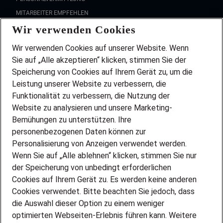
MITARBEITER EMPFEHLEN
Wir verwenden Cookies
FAQ
Wir stellen ein!
Wir verwenden Cookies auf unserer Website. Wenn
DEINE BERUFSGRUPPE
Sie auf „Alle akzeptieren“ klicken, stimmen Sie der
DEINE LEBENSSITUATION
Speicherung von Cookies auf Ihrem Gerät zu, um die
AMAZON JOBS
Leistung unserer Website zu verbessern, die
PARTNERSHIP WITH AIRBUS
Funktionalität zu verbessern, die Nutzung der
Website zu analysieren und unsere Marketing-
INITIATIV BEWERBEN
Über Adecco
Bemühungen zu unterstützen. Ihre
personenbezogenen Daten können zur
ÜBER UNS
Personalisierung von Anzeigen verwendet werden.
STANDORTE
Wenn Sie auf „Alle ablehnen“ klicken, stimmen Sie nur
BLOG
der Speicherung von unbedingt erforderlichen
PRESSE
Cookies auf Ihrem Gerät zu. Es werden keine anderen
NEWSLETTER
Cookies verwendet. Bitte beachten Sie jedoch, dass
KONTAKT
die Auswahl dieser Option zu einem weniger
optimierten Webseiten-Erlebnis führen kann. Weitere