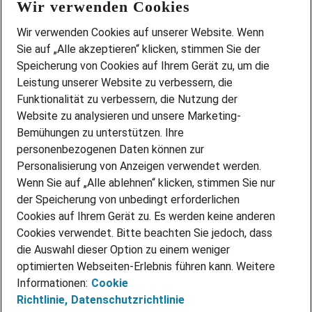
Wir verwenden Cookies
FAQ
Wir stellen ein!
Wir verwenden Cookies auf unserer Website. Wenn
DEINE BERUFSGRUPPE
Sie auf „Alle akzeptieren“ klicken, stimmen Sie der
DEINE LEBENSSITUATION
Speicherung von Cookies auf Ihrem Gerät zu, um die
AMAZON JOBS
Leistung unserer Website zu verbessern, die
PARTNERSHIP WITH AIRBUS
Funktionalität zu verbessern, die Nutzung der
Website zu analysieren und unsere Marketing-
INITIATIV BEWERBEN
Über Adecco
Bemühungen zu unterstützen. Ihre
personenbezogenen Daten können zur
ÜBER UNS
Personalisierung von Anzeigen verwendet werden.
STANDORTE
Wenn Sie auf „Alle ablehnen“ klicken, stimmen Sie nur
BLOG
der Speicherung von unbedingt erforderlichen
PRESSE
Cookies auf Ihrem Gerät zu. Es werden keine anderen
NEWSLETTER
Cookies verwendet. Bitte beachten Sie jedoch, dass
KONTAKT
die Auswahl dieser Option zu einem weniger
optimierten Webseiten-Erlebnis führen kann. Weitere
@Adecco 2026
Informationen:
Cookie
IMPRESSUM
Richtlinie,
Datenschutzrichtlinie
DATENSCHUTZ