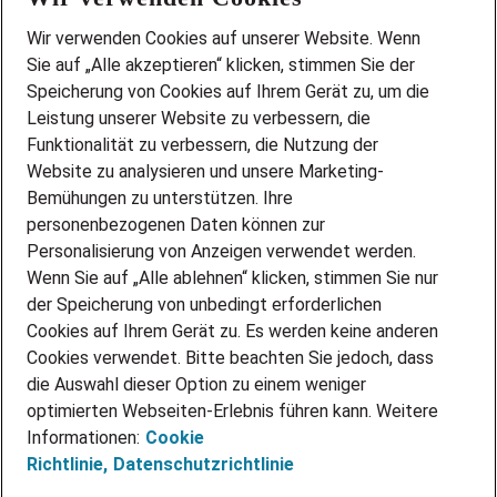
Wir stellen ein!
Wir verwenden Cookies auf unserer Website. Wenn
DEINE BERUFSGRUPPE
Sie auf „Alle akzeptieren“ klicken, stimmen Sie der
DEINE LEBENSSITUATION
Speicherung von Cookies auf Ihrem Gerät zu, um die
AMAZON JOBS
Leistung unserer Website zu verbessern, die
PARTNERSHIP WITH AIRBUS
Funktionalität zu verbessern, die Nutzung der
Website zu analysieren und unsere Marketing-
INITIATIV BEWERBEN
Über Adecco
Bemühungen zu unterstützen. Ihre
personenbezogenen Daten können zur
ÜBER UNS
Personalisierung von Anzeigen verwendet werden.
STANDORTE
Wenn Sie auf „Alle ablehnen“ klicken, stimmen Sie nur
BLOG
der Speicherung von unbedingt erforderlichen
PRESSE
Cookies auf Ihrem Gerät zu. Es werden keine anderen
NEWSLETTER
Cookies verwendet. Bitte beachten Sie jedoch, dass
KONTAKT
die Auswahl dieser Option zu einem weniger
optimierten Webseiten-Erlebnis führen kann. Weitere
@Adecco 2026
Informationen:
Cookie
IMPRESSUM
Richtlinie,
Datenschutzrichtlinie
DATENSCHUTZ
AGB