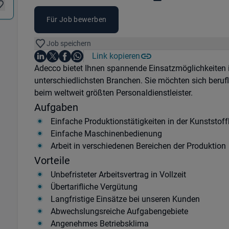
Für Job bewerben
Job speichern
Auf LinkedIn teilen
Auf X teilen
Auf Facebook teilen
Link kopieren
Teile diesen Job
Auf WhatsApp teilen
Einleitung
Adecco bietet Ihnen spannende Einsatzmöglichkeiten
unterschiedlichsten Branchen. Sie möchten sich beruf
beim weltweit größten Personaldienstleister.
Aufgaben
Einfache Produktionstätigkeiten in der Kunststoff
Einfache Maschinenbedienung
Arbeit in verschiedenen Bereichen der Produktion
Vorteile
Unbefristeter Arbeitsvertrag in Vollzeit
Übertarifliche Vergütung
Langfristige Einsätze bei unseren Kunden
Abwechslungsreiche Aufgabengebiete
Angenehmes Betriebsklima