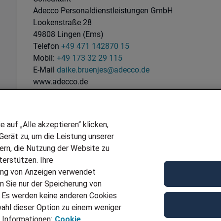
Adecco Personaldienstleistungen GmbH
Lookenstraße 28
49808 Lingen (Ems)
Telefon
+49 471 142870 15
Mobil:
+49 173 32 29 115
E-Mail
daike.bruenjes@adecco.de
www.adecco.de
Ref
JN -112023-524741
Für Job bewerben
auf „Alle akzeptieren“ klicken,
erät zu, um die Leistung unserer
sern, die Nutzung der Website zu
erstützen. Ihre
ung von Anzeigen verwendet
n Sie nur der Speicherung von
. Es werden keine anderen Cookies
ahl dieser Option zu einem weniger
 Informationen:
Cookie