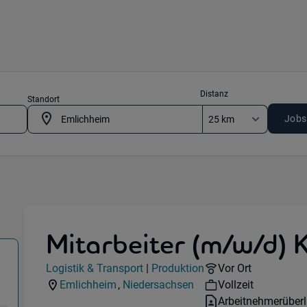
Distanz
Standort
Jobs
Mitarbeiter (m/w/d) K
stik & Transport) in 49824 Emlichheim
Jobdetails
Remote Option:
Logistik & Transport
|
Produktion
Vor Ort
Kategorie:
Industry:
Workhours:
Emlichheim
,
Niedersachsen
Vollzeit
Standorte:
Region:
Vertragsart:
Arbeitnehmerüber