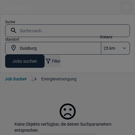
Ope
Suche
Distanz
Standort
Jobs suchen
Filter
Job Suche
...
Energieversorgung
Keine Objekte verfügbar, die deinen Suchparametern
entsprechen.