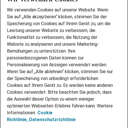
Wir stellen ein!
Wir verwenden Cookies auf unserer Website. Wenn
DEINE BERUFSGRUPPE
Sie auf „Alle akzeptieren“ klicken, stimmen Sie der
DEINE LEBENSSITUATION
Speicherung von Cookies auf Ihrem Gerät zu, um die
AMAZON JOBS
Leistung unserer Website zu verbessern, die
PARTNERSHIP WITH AIRBUS
Funktionalität zu verbessern, die Nutzung der
Website zu analysieren und unsere Marketing-
INITIATIV BEWERBEN
Über Adecco
Bemühungen zu unterstützen. Ihre
personenbezogenen Daten können zur
ÜBER UNS
Personalisierung von Anzeigen verwendet werden.
STANDORTE
Wenn Sie auf „Alle ablehnen“ klicken, stimmen Sie nur
BLOG
der Speicherung von unbedingt erforderlichen
PRESSE
Cookies auf Ihrem Gerät zu. Es werden keine anderen
NEWSLETTER
Cookies verwendet. Bitte beachten Sie jedoch, dass
KONTAKT
die Auswahl dieser Option zu einem weniger
optimierten Webseiten-Erlebnis führen kann. Weitere
@Adecco 2026
Informationen:
Cookie
IMPRESSUM
Richtlinie,
Datenschutzrichtlinie
DATENSCHUTZ
AGB