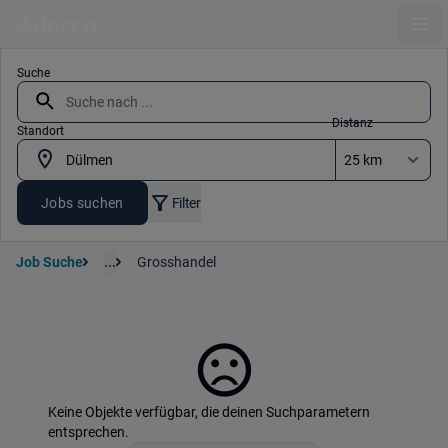
Ope
Suche
Distanz
Standort
Jobs suchen
Filter
Job Suche
...
Grosshandel
Keine Objekte verfügbar, die deinen Suchparametern
entsprechen.