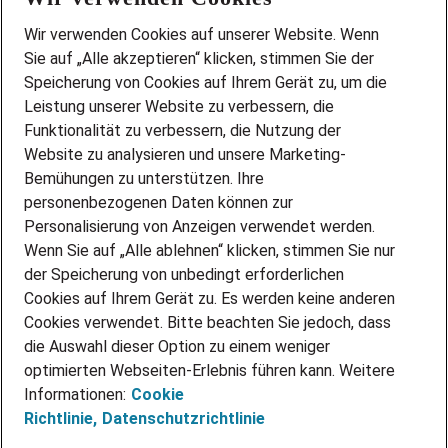
Wir stellen ein!
Wir verwenden Cookies auf unserer Website. Wenn
DEINE BERUFSGRUPPE
Sie auf „Alle akzeptieren“ klicken, stimmen Sie der
DEINE LEBENSSITUATION
Speicherung von Cookies auf Ihrem Gerät zu, um die
AMAZON JOBS
Leistung unserer Website zu verbessern, die
PARTNERSHIP WITH AIRBUS
Funktionalität zu verbessern, die Nutzung der
Website zu analysieren und unsere Marketing-
INITIATIV BEWERBEN
Über Adecco
Bemühungen zu unterstützen. Ihre
personenbezogenen Daten können zur
ÜBER UNS
Personalisierung von Anzeigen verwendet werden.
STANDORTE
Wenn Sie auf „Alle ablehnen“ klicken, stimmen Sie nur
BLOG
der Speicherung von unbedingt erforderlichen
PRESSE
Cookies auf Ihrem Gerät zu. Es werden keine anderen
NEWSLETTER
Cookies verwendet. Bitte beachten Sie jedoch, dass
KONTAKT
die Auswahl dieser Option zu einem weniger
optimierten Webseiten-Erlebnis führen kann. Weitere
@Adecco 2026
Informationen:
Cookie
IMPRESSUM
Richtlinie,
Datenschutzrichtlinie
DATENSCHUTZ
AGB