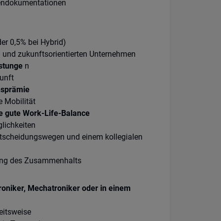
gendokumentationen
er 0,5% bei Hybrid)
en und zukunftsorientierten Unternehmen
istunge
n
kunft
nsprämie
 Mobilität
ine gute Work-Life-Balance
lichkeiten
ntscheidungswegen und einem kollegialen
ung des Zusammenhalts
roniker, Mechatroniker oder in einem
eitsweise