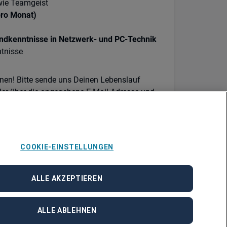
wie Teamgeist
pro Monat)
undkenntnisse in Netzwerk- und PC-Technik
tnisse
rnen! Bitte sende uns Deinen Lebenslauf
er über die angegebene E-Mail-Adresse und
über die Bewerbung von Menschen, die zur
4342, nimm gerne Kontakt mit Petra Land-
COOKIE-EINSTELLUNGEN
cgraw@adecco.de
auf.
ALLE AKZEPTIEREN
ALLE ABLEHNEN