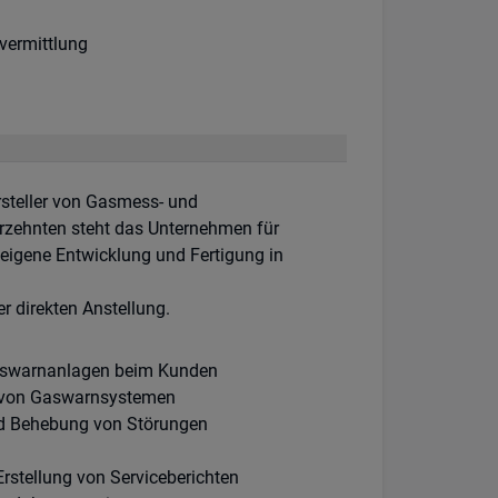
rs:
art:
vermittlung
ersteller von Gasmess- und
rzehnten steht das Unternehmen für
 eigene Entwicklung und Fertigung in
r direkten Anstellung.
Gaswarnanlagen beim Kunden
ng von Gaswarnsystemen
nd Behebung von Störungen
rstellung von Serviceberichten