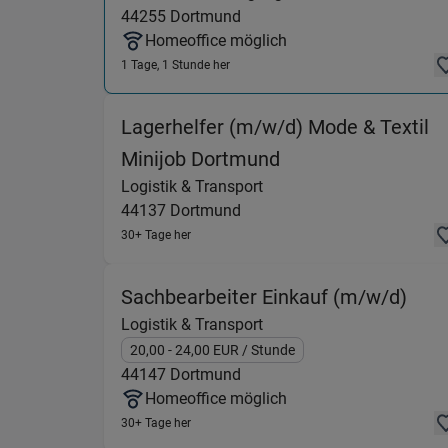
44255
Dortmund
Homeoffice möglich
1 Tage, 1 Stunde her
Lagerhelfer (m/w/d) Mode & Textil
(Logistik & Transp
Minijob Dortmund
Logistik & Transport
44137
Dortmund
30+ Tage her
(Log
Sachbearbeiter Einkauf (m/w/d)
Logistik & Transport
20,00
- 24,00
EUR
/ Stunde
44147
Dortmund
Homeoffice möglich
30+ Tage her