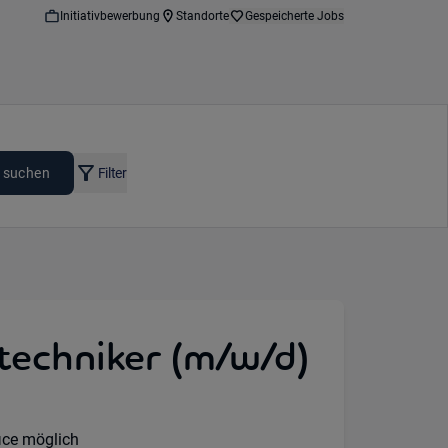
Initiativbewerbung
Standorte
Gespeicherte Jobs
 suchen
Filter
etechniker (m/w/d)
Option:
ce möglich