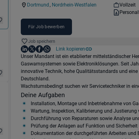
Kategorie:
Industry:
Workhou
Dortmund
,
Nordrhein-Westfalen
Vollzeit
Standorte:
Region:
Vertrags
Personal
Für Job bewerben
Job speichern
ort) in 44137 Dortmund
Auf LinkedIn teilen
Auf X teilen
Auf Facebook teilen
Link kopieren
Teile diesen Job
Auf WhatsApp teilen
Einleitung
Unser Mandant ist ein etablierter mittelständischer H
Gaswarnsystemen sowie Elektroniklösungen. Seit Jah
innovative Technik, hohe Qualitätsstandards und eine
Deutschland.
Wachstumsbedingt suchen wir Servicetechniker in eine
istik & Transport) in 44147 Dortmund
Deine Aufgaben
Installation, Montage und Inbetriebnahme von 
Wartung, Inspektion, Kalibrierung und Justieru
Durchführung von Reparaturen sowie Analyse u
Prüfung der Anlagen auf Funktion und Sicherheit
Dokumentation der durchgeführten Arbeiten und E