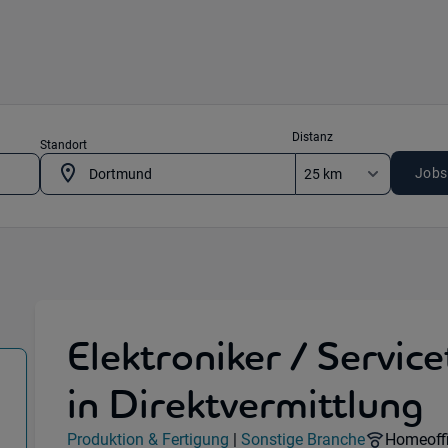
Distanz
Standort
Jobs
Elektroniker / Servic
in Direktvermittlung
tion & Fertigung) in 44255 Dortmund
Jobdetails
Remote 
Produktion & Fertigung
|
Sonstige Branche
Homeoffi