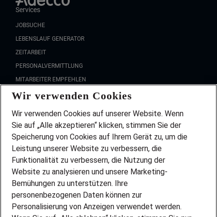
Services
JOBSUCHE
LEBENSLAUF GENERATOR
ZEITARBEIT
PERSONALVERMITTLUNG
MITARBEITER EMPFEHLEN
Wir verwenden Cookies
FAQ
Wir stellen ein!
Wir verwenden Cookies auf unserer Website. Wenn
DEINE BERUFSGRUPPE
Sie auf „Alle akzeptieren“ klicken, stimmen Sie der
DEINE LEBENSSITUATION
Speicherung von Cookies auf Ihrem Gerät zu, um die
AMAZON JOBS
Leistung unserer Website zu verbessern, die
PARTNERSHIP WITH AIRBUS
Funktionalität zu verbessern, die Nutzung der
Website zu analysieren und unsere Marketing-
INITIATIV BEWERBEN
Über Adecco
Bemühungen zu unterstützen. Ihre
personenbezogenen Daten können zur
ÜBER UNS
Personalisierung von Anzeigen verwendet werden.
STANDORTE