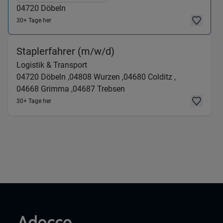
04720
Döbeln
30+ Tage her
(Logistik & Transport) 
Staplerfahrer (m/w/d)
Logistik & Transport
04720
Döbeln ,
04808
Wurzen ,
04680
Colditz ,
04668
Grimma ,
04687
Trebsen
30+ Tage her