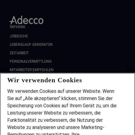
Services
JOBSUCHE
LEBENSLAUF GENERATOR
ZEITARBEIT
PERSONALVERMITTLUNG
MITARBEITER EMPFEHLEN
Wir verwenden Cookies
FAQ
Wir stellen ein!
Wir verwenden Cookies auf unserer Website. Wenn
DEINE BERUFSGRUPPE
Sie auf „Alle akzeptieren“ klicken, stimmen Sie der
DEINE LEBENSSITUATION
Speicherung von Cookies auf Ihrem Gerät zu, um die
AMAZON JOBS
Leistung unserer Website zu verbessern, die
PARTNERSHIP WITH AIRBUS
Funktionalität zu verbessern, die Nutzung der
Website zu analysieren und unsere Marketing-
INITIATIV BEWERBEN
Über Adecco
Bemühungen zu unterstützen. Ihre