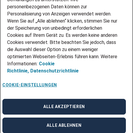
personenbezogenen Daten können zur
ÜBER UNS
Personalisierung von Anzeigen verwendet werden.
STANDORTE
Wenn Sie auf „Alle ablehnen“ klicken, stimmen Sie nur
BLOG
der Speicherung von unbedingt erforderlichen
PRESSE
Cookies auf Ihrem Gerät zu. Es werden keine anderen
NEWSLETTER
Cookies verwendet. Bitte beachten Sie jedoch, dass
KONTAKT
die Auswahl dieser Option zu einem weniger
optimierten Webseiten-Erlebnis führen kann. Weitere
@Adecco 2026
Informationen:
Cookie
IMPRESSUM
Richtlinie,
Datenschutzrichtlinie
DATENSCHUTZ
AGB
NUTZUNGSBEDINGUNGEN
COOKIE-EINSTELLUNGEN
COOKIE-RICHTLINIEN
COOKIE-EINSTELLUNGEN
CODE OF CONDUCT
BESCHWERDESTELLE
ALLE AKZEPTIEREN
linkedin
Facebook
Instagram
ALLE ABLEHNEN