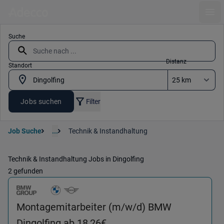
Ope
Suche
Distanz
Standort
Jobs suchen
Filter
Job Suche
...
Technik & Instandhaltung
Technik & Instandhaltung Jobs in Dingolfing
2 gefunden
Montagemitarbeiter (m/w/d) BMW
(Technik & Instandhaltung
Dingolfing ab 18,26€