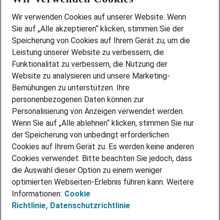
Wir stellen ein!
Wir verwenden Cookies auf unserer Website. Wenn
DEINE BERUFSGRUPPE
Sie auf „Alle akzeptieren“ klicken, stimmen Sie der
DEINE LEBENSSITUATION
Speicherung von Cookies auf Ihrem Gerät zu, um die
AMAZON JOBS
Leistung unserer Website zu verbessern, die
PARTNERSHIP WITH AIRBUS
Funktionalität zu verbessern, die Nutzung der
Website zu analysieren und unsere Marketing-
INITIATIV BEWERBEN
Über Adecco
Bemühungen zu unterstützen. Ihre
personenbezogenen Daten können zur
ÜBER UNS
Personalisierung von Anzeigen verwendet werden.
STANDORTE
Wenn Sie auf „Alle ablehnen“ klicken, stimmen Sie nur
BLOG
der Speicherung von unbedingt erforderlichen
PRESSE
Cookies auf Ihrem Gerät zu. Es werden keine anderen
NEWSLETTER
Cookies verwendet. Bitte beachten Sie jedoch, dass
KONTAKT
die Auswahl dieser Option zu einem weniger
optimierten Webseiten-Erlebnis führen kann. Weitere
@Adecco 2026
Informationen:
Cookie
IMPRESSUM
Richtlinie,
Datenschutzrichtlinie
DATENSCHUTZ
AGB