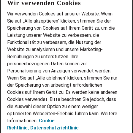
Wir verwenden Cookies
FAQ
Wir stellen ein!
Wir verwenden Cookies auf unserer Website. Wenn
DEINE BERUFSGRUPPE
Sie auf „Alle akzeptieren“ klicken, stimmen Sie der
DEINE LEBENSSITUATION
Speicherung von Cookies auf Ihrem Gerät zu, um die
AMAZON JOBS
Leistung unserer Website zu verbessern, die
PARTNERSHIP WITH AIRBUS
Funktionalität zu verbessern, die Nutzung der
Website zu analysieren und unsere Marketing-
INITIATIV BEWERBEN
Über Adecco
Bemühungen zu unterstützen. Ihre
personenbezogenen Daten können zur
ÜBER UNS
Personalisierung von Anzeigen verwendet werden.
STANDORTE
Wenn Sie auf „Alle ablehnen“ klicken, stimmen Sie nur
BLOG
der Speicherung von unbedingt erforderlichen
PRESSE
Cookies auf Ihrem Gerät zu. Es werden keine anderen
NEWSLETTER
Cookies verwendet. Bitte beachten Sie jedoch, dass
KONTAKT
die Auswahl dieser Option zu einem weniger
optimierten Webseiten-Erlebnis führen kann. Weitere
@Adecco 2026
Informationen:
Cookie
IMPRESSUM
Richtlinie,
Datenschutzrichtlinie
DATENSCHUTZ