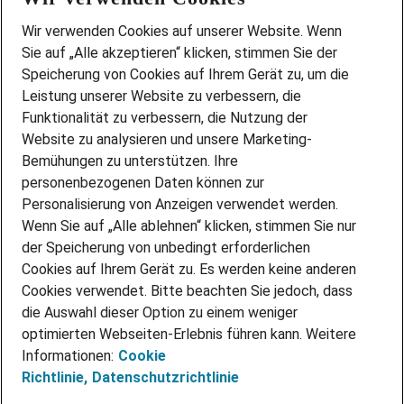
Wir stellen ein!
Wir verwenden Cookies auf unserer Website. Wenn
DEINE BERUFSGRUPPE
Sie auf „Alle akzeptieren“ klicken, stimmen Sie der
DEINE LEBENSSITUATION
Speicherung von Cookies auf Ihrem Gerät zu, um die
AMAZON JOBS
Leistung unserer Website zu verbessern, die
PARTNERSHIP WITH AIRBUS
Funktionalität zu verbessern, die Nutzung der
Website zu analysieren und unsere Marketing-
INITIATIV BEWERBEN
Über Adecco
Bemühungen zu unterstützen. Ihre
personenbezogenen Daten können zur
ÜBER UNS
Personalisierung von Anzeigen verwendet werden.
STANDORTE
Wenn Sie auf „Alle ablehnen“ klicken, stimmen Sie nur
BLOG
der Speicherung von unbedingt erforderlichen
PRESSE
Cookies auf Ihrem Gerät zu. Es werden keine anderen
NEWSLETTER
Cookies verwendet. Bitte beachten Sie jedoch, dass
KONTAKT
die Auswahl dieser Option zu einem weniger
optimierten Webseiten-Erlebnis führen kann. Weitere
@Adecco 2026
Informationen:
Cookie
IMPRESSUM
Richtlinie,
Datenschutzrichtlinie
DATENSCHUTZ
AGB