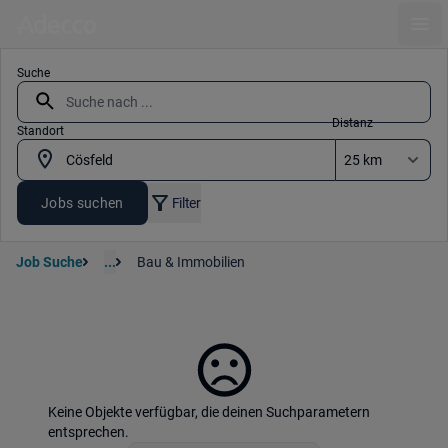
Ope
Suche
Distanz
Standort
Jobs suchen
Filter
Job Suche
...
Bau & Immobilien
Keine Objekte verfügbar, die deinen Suchparametern
entsprechen.