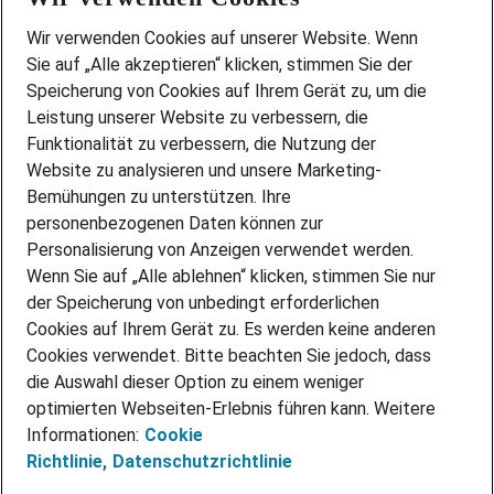
Wir stellen ein!
Wir verwenden Cookies auf unserer Website. Wenn
DEINE BERUFSGRUPPE
Sie auf „Alle akzeptieren“ klicken, stimmen Sie der
DEINE LEBENSSITUATION
Speicherung von Cookies auf Ihrem Gerät zu, um die
AMAZON JOBS
Leistung unserer Website zu verbessern, die
PARTNERSHIP WITH AIRBUS
Funktionalität zu verbessern, die Nutzung der
Website zu analysieren und unsere Marketing-
INITIATIV BEWERBEN
Über Adecco
Bemühungen zu unterstützen. Ihre
personenbezogenen Daten können zur
ÜBER UNS
Personalisierung von Anzeigen verwendet werden.
STANDORTE
Wenn Sie auf „Alle ablehnen“ klicken, stimmen Sie nur
BLOG
der Speicherung von unbedingt erforderlichen
PRESSE
Cookies auf Ihrem Gerät zu. Es werden keine anderen
NEWSLETTER
Cookies verwendet. Bitte beachten Sie jedoch, dass
KONTAKT
die Auswahl dieser Option zu einem weniger
optimierten Webseiten-Erlebnis führen kann. Weitere
@Adecco 2026
Informationen:
Cookie
IMPRESSUM
Richtlinie,
Datenschutzrichtlinie
DATENSCHUTZ
AGB