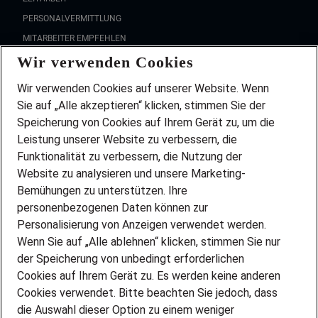
PERSONALVERMITTLUNG
MITARBEITER EMPFEHLEN
Wir verwenden Cookies
FAQ
Wir stellen ein!
Wir verwenden Cookies auf unserer Website. Wenn
DEINE BERUFSGRUPPE
Sie auf „Alle akzeptieren“ klicken, stimmen Sie der
DEINE LEBENSSITUATION
Speicherung von Cookies auf Ihrem Gerät zu, um die
AMAZON JOBS
Leistung unserer Website zu verbessern, die
PARTNERSHIP WITH AIRBUS
Funktionalität zu verbessern, die Nutzung der
Website zu analysieren und unsere Marketing-
INITIATIV BEWERBEN
Über Adecco
Bemühungen zu unterstützen. Ihre
personenbezogenen Daten können zur
ÜBER UNS
Personalisierung von Anzeigen verwendet werden.
STANDORTE
Wenn Sie auf „Alle ablehnen“ klicken, stimmen Sie nur
BLOG
der Speicherung von unbedingt erforderlichen
PRESSE
Cookies auf Ihrem Gerät zu. Es werden keine anderen
NEWSLETTER
Cookies verwendet. Bitte beachten Sie jedoch, dass
KONTAKT
die Auswahl dieser Option zu einem weniger