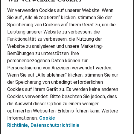
Wir stellen ein!
Wir verwenden Cookies auf unserer Website. Wenn
DEINE BERUFSGRUPPE
Sie auf „Alle akzeptieren“ klicken, stimmen Sie der
DEINE LEBENSSITUATION
Speicherung von Cookies auf Ihrem Gerät zu, um die
AMAZON JOBS
Leistung unserer Website zu verbessern, die
PARTNERSHIP WITH AIRBUS
Funktionalität zu verbessern, die Nutzung der
Website zu analysieren und unsere Marketing-
INITIATIV BEWERBEN
Über Adecco
Bemühungen zu unterstützen. Ihre
personenbezogenen Daten können zur
ÜBER UNS
Personalisierung von Anzeigen verwendet werden.
STANDORTE
Wenn Sie auf „Alle ablehnen“ klicken, stimmen Sie nur
BLOG
der Speicherung von unbedingt erforderlichen
PRESSE
Cookies auf Ihrem Gerät zu. Es werden keine anderen
NEWSLETTER
Cookies verwendet. Bitte beachten Sie jedoch, dass
KONTAKT
die Auswahl dieser Option zu einem weniger
optimierten Webseiten-Erlebnis führen kann. Weitere
@Adecco 2026
Informationen:
Cookie
IMPRESSUM
Richtlinie,
Datenschutzrichtlinie
DATENSCHUTZ
AGB