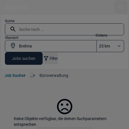
Ope
Suche
Distanz
Standort
Jobs suchen
Filter
Job Suche
...
Büroverwaltung
Keine Objekte verfügbar, die deinen Suchparametern
entsprechen.