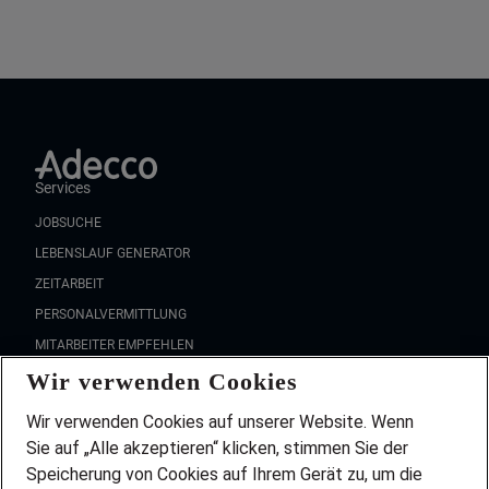
Services
JOBSUCHE
LEBENSLAUF GENERATOR
ZEITARBEIT
PERSONALVERMITTLUNG
MITARBEITER EMPFEHLEN
Wir verwenden Cookies
FAQ
Wir stellen ein!
Wir verwenden Cookies auf unserer Website. Wenn
DEINE BERUFSGRUPPE
Sie auf „Alle akzeptieren“ klicken, stimmen Sie der
DEINE LEBENSSITUATION
Speicherung von Cookies auf Ihrem Gerät zu, um die