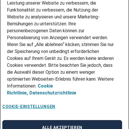
AMAZON JOBS
Leistung unserer Website zu verbessern, die
PARTNERSHIP WITH AIRBUS
Funktionalität zu verbessern, die Nutzung der
Website zu analysieren und unsere Marketing-
INITIATIV BEWERBEN
Über Adecco
Bemühungen zu unterstützen. Ihre
personenbezogenen Daten können zur
ÜBER UNS
Personalisierung von Anzeigen verwendet werden.
STANDORTE
Wenn Sie auf „Alle ablehnen“ klicken, stimmen Sie nur
BLOG
der Speicherung von unbedingt erforderlichen
PRESSE
Cookies auf Ihrem Gerät zu. Es werden keine anderen
NEWSLETTER
Cookies verwendet. Bitte beachten Sie jedoch, dass
KONTAKT
die Auswahl dieser Option zu einem weniger
optimierten Webseiten-Erlebnis führen kann. Weitere
@Adecco 2026
Informationen:
Cookie
IMPRESSUM
Richtlinie,
Datenschutzrichtlinie
DATENSCHUTZ
AGB
NUTZUNGSBEDINGUNGEN
COOKIE-EINSTELLUNGEN
COOKIE-RICHTLINIEN
COOKIE-EINSTELLUNGEN
CODE OF CONDUCT
BESCHWERDESTELLE
ALLE AKZEPTIEREN