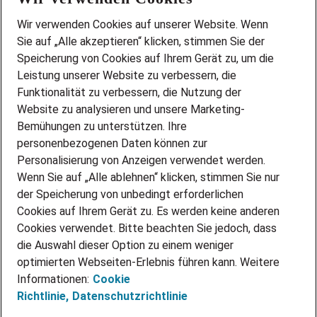
Wir stellen ein!
Wir verwenden Cookies auf unserer Website. Wenn
DEINE BERUFSGRUPPE
Sie auf „Alle akzeptieren“ klicken, stimmen Sie der
DEINE LEBENSSITUATION
Speicherung von Cookies auf Ihrem Gerät zu, um die
AMAZON JOBS
Leistung unserer Website zu verbessern, die
PARTNERSHIP WITH AIRBUS
Funktionalität zu verbessern, die Nutzung der
Website zu analysieren und unsere Marketing-
INITIATIV BEWERBEN
Über Adecco
Bemühungen zu unterstützen. Ihre
personenbezogenen Daten können zur
ÜBER UNS
Personalisierung von Anzeigen verwendet werden.
STANDORTE
Wenn Sie auf „Alle ablehnen“ klicken, stimmen Sie nur
BLOG
der Speicherung von unbedingt erforderlichen
PRESSE
Cookies auf Ihrem Gerät zu. Es werden keine anderen
NEWSLETTER
Cookies verwendet. Bitte beachten Sie jedoch, dass
KONTAKT
die Auswahl dieser Option zu einem weniger
optimierten Webseiten-Erlebnis führen kann. Weitere
@Adecco 2026
Informationen:
Cookie
IMPRESSUM
Richtlinie,
Datenschutzrichtlinie
DATENSCHUTZ
AGB