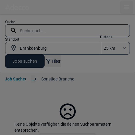
Ope
Suche
Distanz
Standort
Jobs suchen
Filter
Job Suche
...
Sonstige Branche
Keine Objekte verfügbar, die deinen Suchparametern
entsprechen.