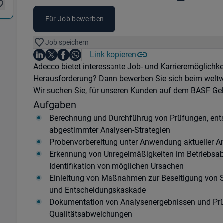
Für Job bewerben
Job speichern
Auf LinkedIn teilen
Auf X teilen
Auf Facebook teilen
Link kopieren
Teile diesen Job
Auf WhatsApp teilen
Einleitung
Adecco bietet interessante Job- und Karrieremöglichke
Herausforderung? Dann bewerben Sie sich beim weltwei
Wir suchen Sie, für unseren Kunden auf dem BASF Ge
Aufgaben
Berechnung und Durchführug von Prüfungen, ents
abgestimmter Analysen-Strategien
Probenvorbereitung unter Anwendung aktueller A
Erkennung von Unregelmäßigkeiten im Betriebsabla
Identifikation von möglichen Ursachen
Einleitung von Maßnahmen zur Beseitigung von St
und Entscheidungskaskade
Dokumentation von Analysenergebnissen und Prüfb
Qualitätsabweichungen