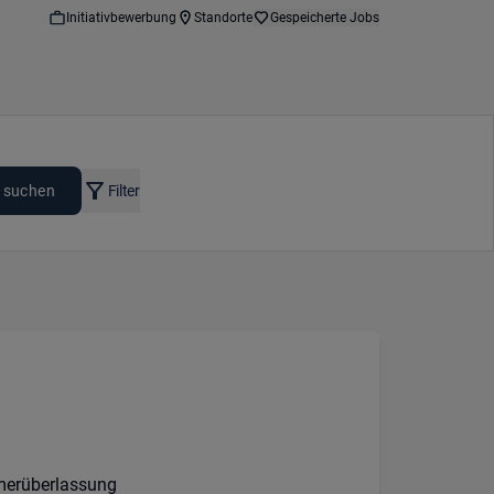
Initiativbewerbung
Standorte
Gespeicherte Jobs
 suchen
Filter
tion:
s:
t:
merüberlassung