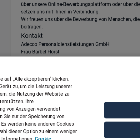
über unsere Online-Bewerbungsplattform oder über di
setzen uns mit Ihnen in Verbindung.
Wir freuen uns über die Bewerbung von Menschen, die
beitragen.
Kontakt
Adecco Personaldienstleistungen GmbH
Frau Bärbel Horst
Bahnhofstraße 3
01968 Senftenberg
Telefon: +49 3573/8105-0
auf „Alle akzeptieren“ klicken,
senftenberg@adecco.de
erät zu, um die Leistung unserer
Ref
JN -062026-1103500
sern, die Nutzung der Website zu
erstützen. Ihre
Für Job bewerben
ung von Anzeigen verwendet
n Sie nur der Speicherung von
. Es werden keine anderen Cookies
ahl dieser Option zu einem weniger
 Informationen:
Cookie