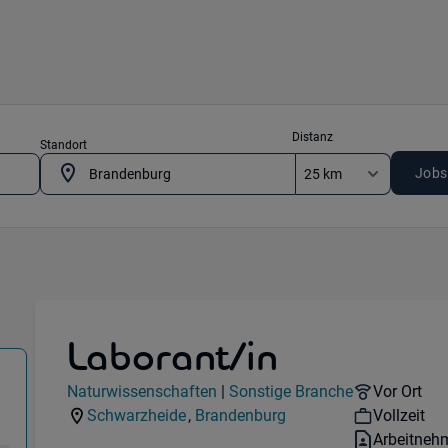
Distanz
Standort
Jobs
Laborant/in
in 01987 Schwarzheide
Jobdetails
Remote Op
Naturwissenschaften
|
Sonstige Branche
Vor Ort
Kategorie:
Industry:
Workhour
Schwarzheide
,
Brandenburg
Vollzeit
Standorte:
Region:
Vertragsar
Arbeitneh