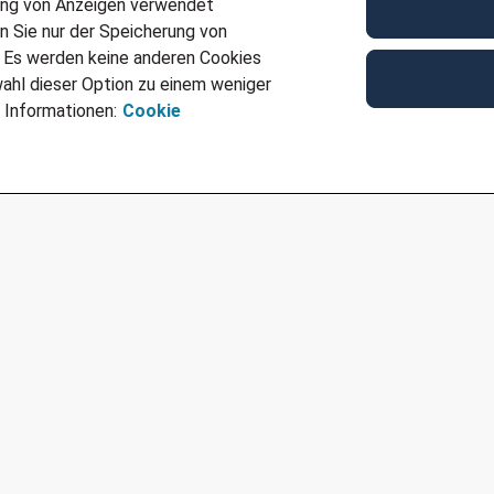
Kontakt
ung von Anzeigen verwendet
n Sie nur der Speicherung von
Gerne steht Ihnen Suman Hinduja für weitere Fragen 
. Es werden keine anderen Cookies
+4940534595288
oder
suman.hinduja@adecco.de
zur
ahl dieser Option zu einem weniger
Ref
JN -062026-1110730
 Informationen:
Cookie
Für Job bewerben