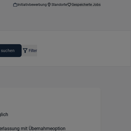
Initiativbewerbung
Standorte
Gespeicherte Jobs
 suchen
Filter
:
lich
erlassung mit Übernahmeoption