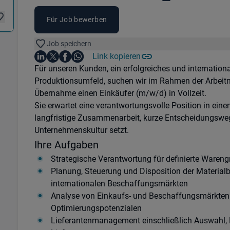
Für Job bewerben
Job speichern
Auf LinkedIn teilen
Auf X teilen
Auf Facebook teilen
Link kopieren
Teile diesen Job
Auf WhatsApp teilen
Einleitung
Für unseren Kunden, ein erfolgreiches und internatio
Produktionsumfeld, suchen wir im Rahmen der Arbeit
Übernahme einen Einkäufer (m/w/d) in Vollzeit.
Sie erwartet eine verantwortungsvolle Position in ei
langfristige Zusammenarbeit, kurze Entscheidungswe
Unternehmenskultur setzt.
Ihre Aufgaben
Strategische Verantwortung für definierte Waren
Planung, Steuerung und Disposition der Materia
internationalen Beschaffungsmärkten
Analyse von Einkaufs- und Beschaffungsmärkten s
Optimierungspotenzialen
Lieferantenmanagement einschließlich Auswahl,