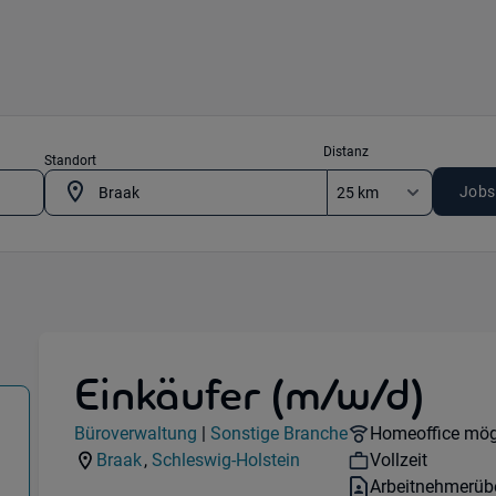
Distanz
Standort
Jobs
Einkäufer (m/w/d)
in 22145 Braak
Jobdetails
Remote Option
Büroverwaltung
|
Sonstige Branche
Homeoffice mög
Kategorie:
Industry:
Workhours:
Braak
,
Schleswig-Holstein
Vollzeit
Standorte:
Region:
Vertragsart:
Arbeitnehmerüb