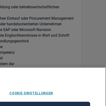
dung oder betriebswirtschaftliches
schen Einkauf oder Procurement Management
oder handelsorientierten Unternehmen
e SAP oder Microsoft Navision
e Englischkenntnisse in Wort und Schrift
andlungsgeschick
se
ompetenz
il
oblem dar
eenden Sie uns Ihren Lebenslauf bevorzugt
e unten angegebene E-Mail-Adresse und wir
COOKIE-EINSTELLUNGEN
 zur Vielfalt unseres Unternehmens