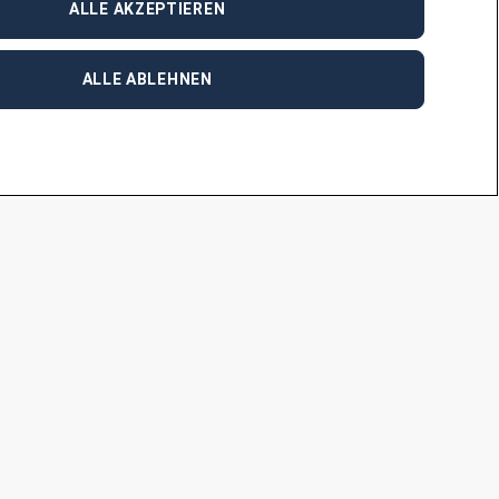
ALLE AKZEPTIEREN
zu dieser Position JN -062026-1110730 unter
 Verfügung.
ALLE ABLEHNEN