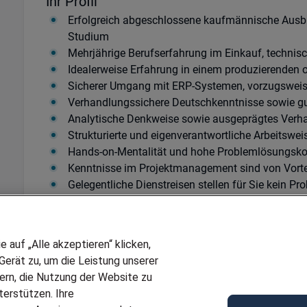
Ihr Profil
Erfolgreich abgeschlossene kaufmännische Ausbil
Studium
Mehrjährige Berufserfahrung im Einkauf, techni
Idealerweise Erfahrung in einem produzierenden 
Sicherer Umgang mit ERP-Systemen, vorzugsweis
Verhandlungssichere Deutschkenntnisse sowie gut
Analytische Denkweise sowie ausgeprägtes Verh
Strukturierte und eigenverantwortliche Arbeitswei
Hands-on-Mentalität und hohe Problemlösungsk
Kenntnisse im Projektmanagement sind von Vorte
Gelegentliche Dienstreisen stellen für Sie kein Pr
Abschluss
Dann sollten wir uns unbedingt kennenlernen! Bitte s
über unsere Onlline-Bewerbungsplattorm oder über di
auf „Alle akzeptieren“ klicken,
setzen uns mit Ihnen in Verbindung.
erät zu, um die Leistung unserer
Wir freuen uns über die Bewerbung von Menschen, die
sern, die Nutzung der Website zu
beitragen.
erstützen. Ihre