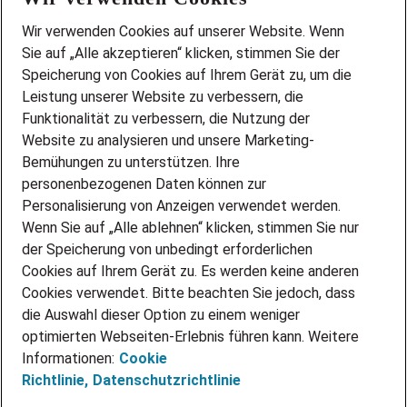
Wir stellen ein!
Wir verwenden Cookies auf unserer Website. Wenn
DEINE BERUFSGRUPPE
Sie auf „Alle akzeptieren“ klicken, stimmen Sie der
DEINE LEBENSSITUATION
Speicherung von Cookies auf Ihrem Gerät zu, um die
AMAZON JOBS
Leistung unserer Website zu verbessern, die
PARTNERSHIP WITH AIRBUS
Funktionalität zu verbessern, die Nutzung der
Website zu analysieren und unsere Marketing-
INITIATIV BEWERBEN
Über Adecco
Bemühungen zu unterstützen. Ihre
personenbezogenen Daten können zur
ÜBER UNS
Personalisierung von Anzeigen verwendet werden.
STANDORTE
Wenn Sie auf „Alle ablehnen“ klicken, stimmen Sie nur
BLOG
der Speicherung von unbedingt erforderlichen
PRESSE
Cookies auf Ihrem Gerät zu. Es werden keine anderen
NEWSLETTER
Cookies verwendet. Bitte beachten Sie jedoch, dass
KONTAKT
die Auswahl dieser Option zu einem weniger
optimierten Webseiten-Erlebnis führen kann. Weitere
@Adecco 2026
Informationen:
Cookie
IMPRESSUM
Richtlinie,
Datenschutzrichtlinie
DATENSCHUTZ
AGB