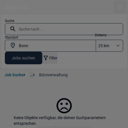
Ope
Suche
Distanz
Standort
Jobs suchen
Filter
Job Suche
...
Büroverwaltung
Keine Objekte verfügbar, die deinen Suchparametern
entsprechen.