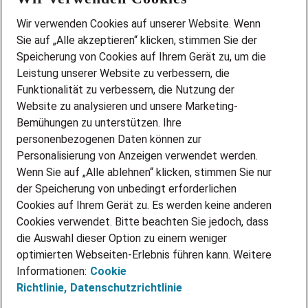
Wir stellen ein!
Wir verwenden Cookies auf unserer Website. Wenn
DEINE BERUFSGRUPPE
Sie auf „Alle akzeptieren“ klicken, stimmen Sie der
DEINE LEBENSSITUATION
Speicherung von Cookies auf Ihrem Gerät zu, um die
AMAZON JOBS
Leistung unserer Website zu verbessern, die
PARTNERSHIP WITH AIRBUS
Funktionalität zu verbessern, die Nutzung der
Website zu analysieren und unsere Marketing-
INITIATIV BEWERBEN
Über Adecco
Bemühungen zu unterstützen. Ihre
personenbezogenen Daten können zur
ÜBER UNS
Personalisierung von Anzeigen verwendet werden.
STANDORTE
Wenn Sie auf „Alle ablehnen“ klicken, stimmen Sie nur
BLOG
der Speicherung von unbedingt erforderlichen
PRESSE
Cookies auf Ihrem Gerät zu. Es werden keine anderen
NEWSLETTER
Cookies verwendet. Bitte beachten Sie jedoch, dass
KONTAKT
die Auswahl dieser Option zu einem weniger
optimierten Webseiten-Erlebnis führen kann. Weitere
@Adecco 2026
Informationen:
Cookie
IMPRESSUM
Richtlinie,
Datenschutzrichtlinie
DATENSCHUTZ
AGB