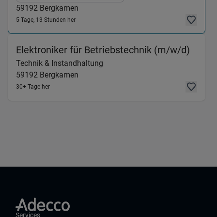
59192
Bergkamen
5 Tage, 13 Stunden her
(Tech
Elektroniker für Betriebstechnik (m/w/d)
Technik & Instandhaltung
59192
Bergkamen
30+ Tage her
Services