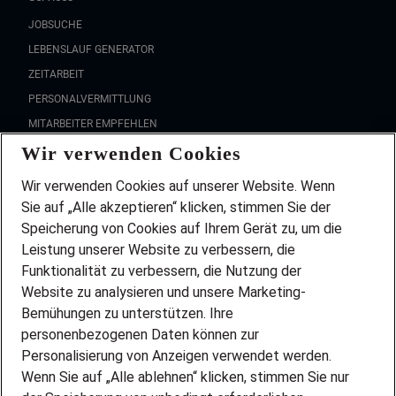
JOBSUCHE
LEBENSLAUF GENERATOR
ZEITARBEIT
PERSONALVERMITTLUNG
MITARBEITER EMPFEHLEN
Wir verwenden Cookies
FAQ
Wir stellen ein!
Wir verwenden Cookies auf unserer Website. Wenn
DEINE BERUFSGRUPPE
Sie auf „Alle akzeptieren“ klicken, stimmen Sie der
DEINE LEBENSSITUATION
Speicherung von Cookies auf Ihrem Gerät zu, um die
AMAZON JOBS
Leistung unserer Website zu verbessern, die
PARTNERSHIP WITH AIRBUS
Funktionalität zu verbessern, die Nutzung der
Website zu analysieren und unsere Marketing-
INITIATIV BEWERBEN
Über Adecco
Bemühungen zu unterstützen. Ihre
personenbezogenen Daten können zur
ÜBER UNS
Personalisierung von Anzeigen verwendet werden.
STANDORTE
Wenn Sie auf „Alle ablehnen“ klicken, stimmen Sie nur
BLOG