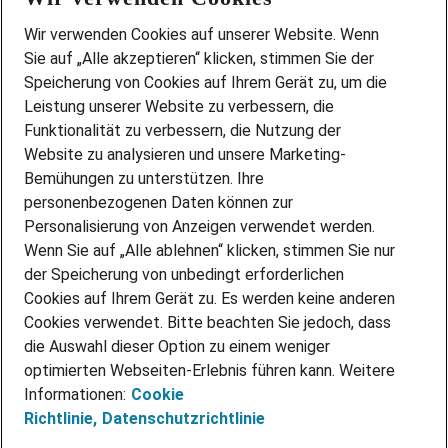
Wir stellen ein!
Wir verwenden Cookies auf unserer Website. Wenn
DEINE BERUFSGRUPPE
Sie auf „Alle akzeptieren“ klicken, stimmen Sie der
DEINE LEBENSSITUATION
Speicherung von Cookies auf Ihrem Gerät zu, um die
AMAZON JOBS
Leistung unserer Website zu verbessern, die
PARTNERSHIP WITH AIRBUS
Funktionalität zu verbessern, die Nutzung der
Website zu analysieren und unsere Marketing-
INITIATIV BEWERBEN
Über Adecco
Bemühungen zu unterstützen. Ihre
personenbezogenen Daten können zur
ÜBER UNS
Personalisierung von Anzeigen verwendet werden.
STANDORTE
Wenn Sie auf „Alle ablehnen“ klicken, stimmen Sie nur
BLOG
der Speicherung von unbedingt erforderlichen
PRESSE
Cookies auf Ihrem Gerät zu. Es werden keine anderen
NEWSLETTER
Cookies verwendet. Bitte beachten Sie jedoch, dass
KONTAKT
die Auswahl dieser Option zu einem weniger
optimierten Webseiten-Erlebnis führen kann. Weitere
@Adecco 2026
Informationen:
Cookie
IMPRESSUM
Richtlinie,
Datenschutzrichtlinie
DATENSCHUTZ
AGB