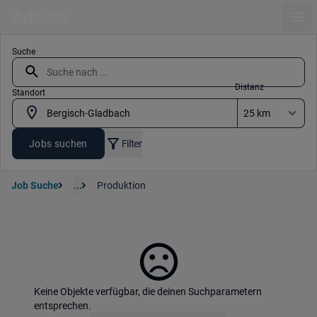
Ope
Suche
Distanz
Standort
Jobs suchen
Filter
Job Suche
...
Produktion
Keine Objekte verfügbar, die deinen Suchparametern
entsprechen.