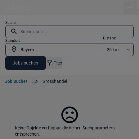
Ope
Suche
Distanz
Standort
Jobs suchen
Filter
Job Suche
...
Grosshandel
Keine Objekte verfügbar, die deinen Suchparametern
entsprechen.