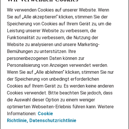
Wir stellen ein!
Wir verwenden Cookies auf unserer Website. Wenn
DEINE BERUFSGRUPPE
Sie auf „Alle akzeptieren“ klicken, stimmen Sie der
DEINE LEBENSSITUATION
Speicherung von Cookies auf Ihrem Gerät zu, um die
AMAZON JOBS
Leistung unserer Website zu verbessern, die
PARTNERSHIP WITH AIRBUS
Funktionalität zu verbessern, die Nutzung der
Website zu analysieren und unsere Marketing-
INITIATIV BEWERBEN
Über Adecco
Bemühungen zu unterstützen. Ihre
personenbezogenen Daten können zur
ÜBER UNS
Personalisierung von Anzeigen verwendet werden.
STANDORTE
Wenn Sie auf „Alle ablehnen“ klicken, stimmen Sie nur
BLOG
der Speicherung von unbedingt erforderlichen
PRESSE
Cookies auf Ihrem Gerät zu. Es werden keine anderen
NEWSLETTER
Cookies verwendet. Bitte beachten Sie jedoch, dass
KONTAKT
die Auswahl dieser Option zu einem weniger
optimierten Webseiten-Erlebnis führen kann. Weitere
@Adecco 2026
Informationen:
Cookie
IMPRESSUM
Richtlinie,
Datenschutzrichtlinie
DATENSCHUTZ
AGB