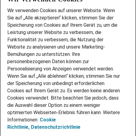
Wir stellen ein!
Wir verwenden Cookies auf unserer Website. Wenn
DEINE BERUFSGRUPPE
Sie auf „Alle akzeptieren“ klicken, stimmen Sie der
DEINE LEBENSSITUATION
Speicherung von Cookies auf Ihrem Gerät zu, um die
AMAZON JOBS
Leistung unserer Website zu verbessern, die
PARTNERSHIP WITH AIRBUS
Funktionalität zu verbessern, die Nutzung der
Website zu analysieren und unsere Marketing-
INITIATIV BEWERBEN
Über Adecco
Bemühungen zu unterstützen. Ihre
personenbezogenen Daten können zur
ÜBER UNS
Personalisierung von Anzeigen verwendet werden.
STANDORTE
Wenn Sie auf „Alle ablehnen“ klicken, stimmen Sie nur
BLOG
der Speicherung von unbedingt erforderlichen
PRESSE
Cookies auf Ihrem Gerät zu. Es werden keine anderen
NEWSLETTER
Cookies verwendet. Bitte beachten Sie jedoch, dass
KONTAKT
die Auswahl dieser Option zu einem weniger
optimierten Webseiten-Erlebnis führen kann. Weitere
@Adecco 2026
Informationen:
Cookie
IMPRESSUM
Richtlinie,
Datenschutzrichtlinie
DATENSCHUTZ
AGB