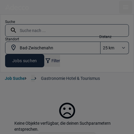
Ope
Suche
Distanz
Standort
Jobs suchen
Filter
Job Suche
...
Gastronomie Hotel & Tourismus
Keine Objekte verfügbar, die deinen Suchparametern
entsprechen.