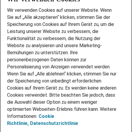
Wir stellen ein!
Wir verwenden Cookies auf unserer Website. Wenn
DEINE BERUFSGRUPPE
Sie auf „Alle akzeptieren“ klicken, stimmen Sie der
DEINE LEBENSSITUATION
Speicherung von Cookies auf Ihrem Gerät zu, um die
AMAZON JOBS
Leistung unserer Website zu verbessern, die
PARTNERSHIP WITH AIRBUS
Funktionalität zu verbessern, die Nutzung der
Website zu analysieren und unsere Marketing-
INITIATIV BEWERBEN
Über Adecco
Bemühungen zu unterstützen. Ihre
personenbezogenen Daten können zur
ÜBER UNS
Personalisierung von Anzeigen verwendet werden.
STANDORTE
Wenn Sie auf „Alle ablehnen“ klicken, stimmen Sie nur
BLOG
der Speicherung von unbedingt erforderlichen
PRESSE
Cookies auf Ihrem Gerät zu. Es werden keine anderen
NEWSLETTER
Cookies verwendet. Bitte beachten Sie jedoch, dass
KONTAKT
die Auswahl dieser Option zu einem weniger
optimierten Webseiten-Erlebnis führen kann. Weitere
@Adecco 2026
Informationen:
Cookie
IMPRESSUM
Richtlinie,
Datenschutzrichtlinie
DATENSCHUTZ
AGB