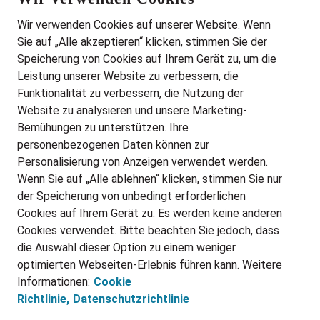
Wir stellen ein!
Wir verwenden Cookies auf unserer Website. Wenn
DEINE BERUFSGRUPPE
Sie auf „Alle akzeptieren“ klicken, stimmen Sie der
DEINE LEBENSSITUATION
Speicherung von Cookies auf Ihrem Gerät zu, um die
AMAZON JOBS
Leistung unserer Website zu verbessern, die
PARTNERSHIP WITH AIRBUS
Funktionalität zu verbessern, die Nutzung der
Website zu analysieren und unsere Marketing-
INITIATIV BEWERBEN
Über Adecco
Bemühungen zu unterstützen. Ihre
personenbezogenen Daten können zur
ÜBER UNS
Personalisierung von Anzeigen verwendet werden.
STANDORTE
Wenn Sie auf „Alle ablehnen“ klicken, stimmen Sie nur
BLOG
der Speicherung von unbedingt erforderlichen
PRESSE
Cookies auf Ihrem Gerät zu. Es werden keine anderen
NEWSLETTER
Cookies verwendet. Bitte beachten Sie jedoch, dass
KONTAKT
die Auswahl dieser Option zu einem weniger
optimierten Webseiten-Erlebnis führen kann. Weitere
@Adecco 2026
Informationen:
Cookie
IMPRESSUM
Richtlinie,
Datenschutzrichtlinie
DATENSCHUTZ
AGB