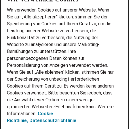
Wir stellen ein!
Wir verwenden Cookies auf unserer Website. Wenn
DEINE BERUFSGRUPPE
Sie auf „Alle akzeptieren“ klicken, stimmen Sie der
DEINE LEBENSSITUATION
Speicherung von Cookies auf Ihrem Gerät zu, um die
AMAZON JOBS
Leistung unserer Website zu verbessern, die
PARTNERSHIP WITH AIRBUS
Funktionalität zu verbessern, die Nutzung der
Website zu analysieren und unsere Marketing-
INITIATIV BEWERBEN
Über Adecco
Bemühungen zu unterstützen. Ihre
personenbezogenen Daten können zur
ÜBER UNS
Personalisierung von Anzeigen verwendet werden.
STANDORTE
Wenn Sie auf „Alle ablehnen“ klicken, stimmen Sie nur
BLOG
der Speicherung von unbedingt erforderlichen
PRESSE
Cookies auf Ihrem Gerät zu. Es werden keine anderen
NEWSLETTER
Cookies verwendet. Bitte beachten Sie jedoch, dass
KONTAKT
die Auswahl dieser Option zu einem weniger
optimierten Webseiten-Erlebnis führen kann. Weitere
@Adecco 2026
Informationen:
Cookie
IMPRESSUM
Richtlinie,
Datenschutzrichtlinie
DATENSCHUTZ
AGB