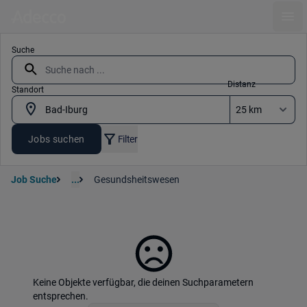
Ope
Suche
Distanz
Standort
Jobs suchen
Filter
Job Suche
...
Gesundsheitswesen
Keine Objekte verfügbar, die deinen Suchparametern
entsprechen.