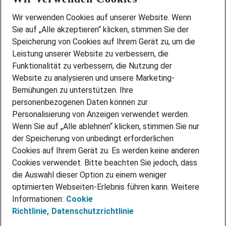
Wir stellen ein!
Wir verwenden Cookies auf unserer Website. Wenn
DEINE BERUFSGRUPPE
Sie auf „Alle akzeptieren“ klicken, stimmen Sie der
DEINE LEBENSSITUATION
Speicherung von Cookies auf Ihrem Gerät zu, um die
AMAZON JOBS
Leistung unserer Website zu verbessern, die
PARTNERSHIP WITH AIRBUS
Funktionalität zu verbessern, die Nutzung der
Website zu analysieren und unsere Marketing-
INITIATIV BEWERBEN
Über Adecco
Bemühungen zu unterstützen. Ihre
personenbezogenen Daten können zur
ÜBER UNS
Personalisierung von Anzeigen verwendet werden.
STANDORTE
Wenn Sie auf „Alle ablehnen“ klicken, stimmen Sie nur
BLOG
der Speicherung von unbedingt erforderlichen
PRESSE
Cookies auf Ihrem Gerät zu. Es werden keine anderen
NEWSLETTER
Cookies verwendet. Bitte beachten Sie jedoch, dass
KONTAKT
die Auswahl dieser Option zu einem weniger
optimierten Webseiten-Erlebnis führen kann. Weitere
@Adecco 2026
Informationen:
Cookie
IMPRESSUM
Richtlinie,
Datenschutzrichtlinie
DATENSCHUTZ
AGB