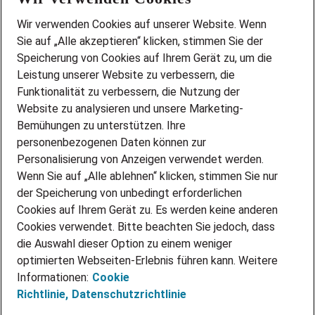
Wir stellen ein!
Wir verwenden Cookies auf unserer Website. Wenn
DEINE BERUFSGRUPPE
Sie auf „Alle akzeptieren“ klicken, stimmen Sie der
DEINE LEBENSSITUATION
Speicherung von Cookies auf Ihrem Gerät zu, um die
AMAZON JOBS
Leistung unserer Website zu verbessern, die
PARTNERSHIP WITH AIRBUS
Funktionalität zu verbessern, die Nutzung der
Website zu analysieren und unsere Marketing-
INITIATIV BEWERBEN
Über Adecco
Bemühungen zu unterstützen. Ihre
personenbezogenen Daten können zur
ÜBER UNS
Personalisierung von Anzeigen verwendet werden.
STANDORTE
Wenn Sie auf „Alle ablehnen“ klicken, stimmen Sie nur
BLOG
der Speicherung von unbedingt erforderlichen
PRESSE
Cookies auf Ihrem Gerät zu. Es werden keine anderen
NEWSLETTER
Cookies verwendet. Bitte beachten Sie jedoch, dass
KONTAKT
die Auswahl dieser Option zu einem weniger
optimierten Webseiten-Erlebnis führen kann. Weitere
@Adecco 2026
Informationen:
Cookie
IMPRESSUM
Richtlinie,
Datenschutzrichtlinie
DATENSCHUTZ
AGB