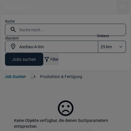
Ope
Suche
Distanz
Standort
Jobs suchen
Filter
Job Suche
...
Produktion & Fertigung
Keine Objekte verfügbar, die deinen Suchparametern
entsprechen.