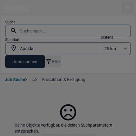
Ope
Suche
Distanz
Standort
Jobs suchen
Filter
Job Suche
...
Produktion & Fertigung
Keine Objekte verfügbar, die deinen Suchparametern
entsprechen.