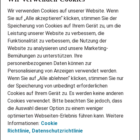
Wir stellen ein!
Wir verwenden Cookies auf unserer Website. Wenn
DEINE BERUFSGRUPPE
Sie auf „Alle akzeptieren“ klicken, stimmen Sie der
DEINE LEBENSSITUATION
Speicherung von Cookies auf Ihrem Gerät zu, um die
AMAZON JOBS
Leistung unserer Website zu verbessern, die
PARTNERSHIP WITH AIRBUS
Funktionalität zu verbessern, die Nutzung der
Website zu analysieren und unsere Marketing-
INITIATIV BEWERBEN
Über Adecco
Bemühungen zu unterstützen. Ihre
personenbezogenen Daten können zur
ÜBER UNS
Personalisierung von Anzeigen verwendet werden.
STANDORTE
Wenn Sie auf „Alle ablehnen“ klicken, stimmen Sie nur
BLOG
der Speicherung von unbedingt erforderlichen
PRESSE
Cookies auf Ihrem Gerät zu. Es werden keine anderen
NEWSLETTER
Cookies verwendet. Bitte beachten Sie jedoch, dass
KONTAKT
die Auswahl dieser Option zu einem weniger
optimierten Webseiten-Erlebnis führen kann. Weitere
@Adecco 2026
Informationen:
Cookie
IMPRESSUM
Richtlinie,
Datenschutzrichtlinie
DATENSCHUTZ
AGB