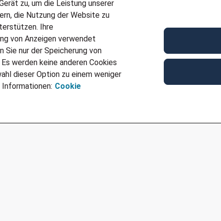
erät zu, um die Leistung unserer
Bitte senden Sie uns Ihren Lebenslauf bevorzugt über
sern, die Nutzung der Website zu
über die angegebene E-Mail-Adresse und wir setzen un
erstützen. Ihre
Kontakt
ung von Anzeigen verwendet
n Sie nur der Speicherung von
Für weitere Fragen zu dieser Position JN -062026-11
. Es werden keine anderen Cookies
Slaghekke unter
+49 54150006102
oder
martina.sla
ahl dieser Option zu einem weniger
Ref
JN -062026-1103796
 Informationen:
Cookie
Für Job bewerben