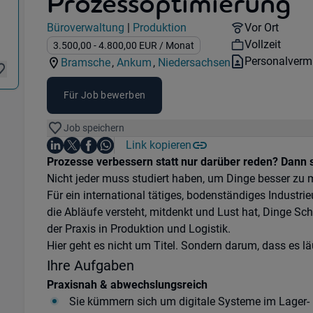
Prozessoptimierung
Jobdetails
Remote Opti
Büroverwaltung
|
Produktion
Vor Ort
Kategorie:
Industry:
Workhours:
Vollzeit
Gehalt:
3.500,00
- 4.800,00
EUR
/ Monat
Vertragsart:
Personalvermi
Bramsche
,
Ankum
,
Niedersachsen
Standorte:
Standorte:
Region:
Für Job bewerben
Job speichern
Auf LinkedIn teilen
Auf X teilen
Auf Facebook teilen
Link kopieren
Teile diesen Job
Auf WhatsApp teilen
Einleitung
Prozesse verbessern statt nur darüber reden? Dann si
Nicht jeder muss studiert haben, um Dinge besser zu
Für ein international tätiges, bodenständiges Industri
die Abläufe versteht, mitdenkt und Lust hat, Dinge Sch
der Praxis in Produktion und Logistik.
Hier geht es nicht um Titel. Sondern darum, dass es lä
Ihre Aufgaben
Praxisnah & abwechslungsreich
Sie kümmern sich um digitale Systeme im Lager- 