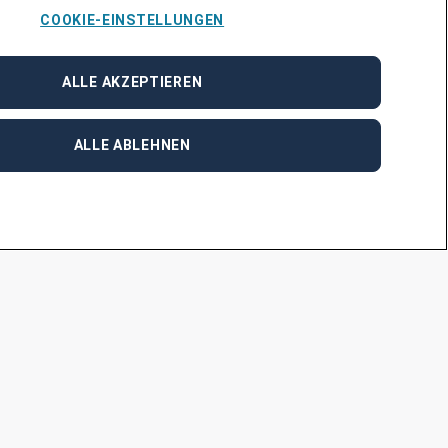
COOKIE-EINSTELLUNGEN
 unsere Online-Bewerbungsplattform oder
s mit Ihnen in Verbindung.
ALLE AKZEPTIEREN
03796, nehmen Sie gerne Kontakt mit Martina
ghekke@adecco.de
auf.
ALLE ABLEHNEN