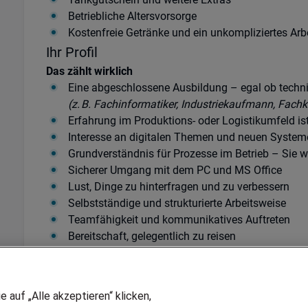
Betriebliche Altersvorsorge
Kostenfreie Getränke und ein unkompliziertes Arb
Ihr Profil
Das zählt wirklich
Eine abgeschlossene Ausbildung – egal ob techn
(z. B. Fachinformatiker, Industriekaufmann, Fachkra
Erfahrung im Produktions- oder Logistikumfeld ist
Interesse an digitalen Themen und neuen System
Grundverständnis für Prozesse im Betrieb – Sie wi
Sicherer Umgang mit dem PC und MS Office
Lust, Dinge zu hinterfragen und zu verbessern
Selbstständige und strukturierte Arbeitsweise
Teamfähigkeit und kommunikatives Auftreten
Bereitschaft, gelegentlich zu reisen
Deutsch und Englisch sicher in Wort und Schrift
Call to Action
Sie müssen kein Digital-Profi sein. Aber jemand, der 
auf „Alle akzeptieren“ klicken,
Wenn Sie sich darin wiederfinden, sollten wir sprechen