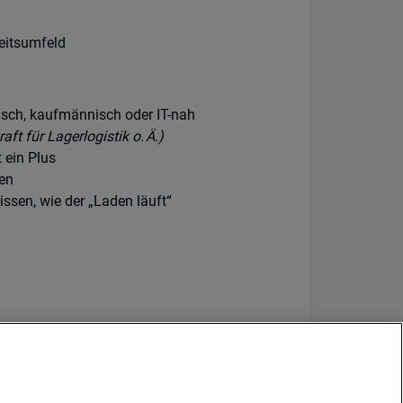
eitsumfeld
isch, kaufmännisch oder IT-nah
ft für Lagerlogistik o. Ä.)
 ein Plus
en
ssen, wie der „Laden läuft“
anpackt, mitdenkt und besser machen will.
.