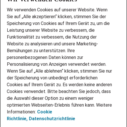
Wir stellen ein!
Wir verwenden Cookies auf unserer Website. Wenn
DEINE BERUFSGRUPPE
Sie auf „Alle akzeptieren“ klicken, stimmen Sie der
DEINE LEBENSSITUATION
Speicherung von Cookies auf Ihrem Gerät zu, um die
AMAZON JOBS
Leistung unserer Website zu verbessern, die
PARTNERSHIP WITH AIRBUS
Funktionalität zu verbessern, die Nutzung der
Website zu analysieren und unsere Marketing-
INITIATIV BEWERBEN
Über Adecco
Bemühungen zu unterstützen. Ihre
personenbezogenen Daten können zur
ÜBER UNS
Personalisierung von Anzeigen verwendet werden.
STANDORTE
Wenn Sie auf „Alle ablehnen“ klicken, stimmen Sie nur
BLOG
der Speicherung von unbedingt erforderlichen
PRESSE
Cookies auf Ihrem Gerät zu. Es werden keine anderen
NEWSLETTER
Cookies verwendet. Bitte beachten Sie jedoch, dass
KONTAKT
die Auswahl dieser Option zu einem weniger
optimierten Webseiten-Erlebnis führen kann. Weitere
@Adecco 2026
Informationen:
Cookie
IMPRESSUM
Richtlinie,
Datenschutzrichtlinie
DATENSCHUTZ
AGB