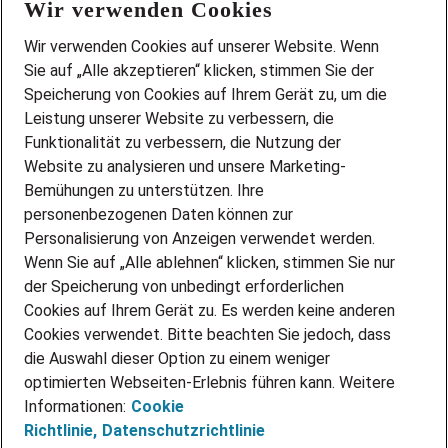
Wir verwenden Cookies
FAQ
Wir stellen ein!
Wir verwenden Cookies auf unserer Website. Wenn
DEINE BERUFSGRUPPE
Sie auf „Alle akzeptieren“ klicken, stimmen Sie der
DEINE LEBENSSITUATION
Speicherung von Cookies auf Ihrem Gerät zu, um die
AMAZON JOBS
Leistung unserer Website zu verbessern, die
PARTNERSHIP WITH AIRBUS
Funktionalität zu verbessern, die Nutzung der
Website zu analysieren und unsere Marketing-
INITIATIV BEWERBEN
Über Adecco
Bemühungen zu unterstützen. Ihre
personenbezogenen Daten können zur
ÜBER UNS
Personalisierung von Anzeigen verwendet werden.
STANDORTE
Wenn Sie auf „Alle ablehnen“ klicken, stimmen Sie nur
BLOG
der Speicherung von unbedingt erforderlichen
PRESSE
Cookies auf Ihrem Gerät zu. Es werden keine anderen
NEWSLETTER
Cookies verwendet. Bitte beachten Sie jedoch, dass
KONTAKT
die Auswahl dieser Option zu einem weniger
optimierten Webseiten-Erlebnis führen kann. Weitere
@Adecco 2026
Informationen:
Cookie
IMPRESSUM
Richtlinie,
Datenschutzrichtlinie
DATENSCHUTZ