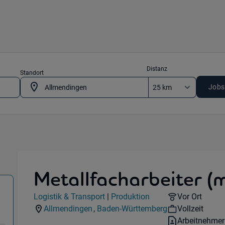
Distanz
Standort
Jobs
Metallfacharbeiter (
 & Transport) in 89604 Allmendingen
Jobdetails
Remote Opti
Logistik & Transport
|
Produktion
Vor Ort
Kategorie:
Industry:
Workhours:
Allmendingen
,
Baden-Württemberg
Vollzeit
Standorte:
Region:
Vertragsart:
Arbeitnehmer