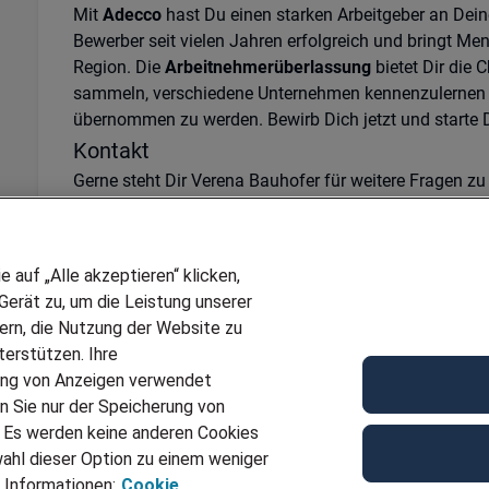
Mit
Adecco
hast Du einen starken Arbeitgeber an Deine
Bewerber seit vielen Jahren erfolgreich und bringt M
Region. Die
Arbeitnehmerüberlassung
bietet Dir die 
sammeln, verschiedene Unternehmen kennenzulernen un
übernommen zu werden. Bewirb Dich jetzt und starte 
Kontakt
Gerne steht Dir Verena Bauhofer für weitere Fragen z
+49 731 94686 11
oder
verena.bauhofer@adecco.de
z
Ref
JN -072026-1124999
auf „Alle akzeptieren“ klicken,
Für Job bewerben
erät zu, um die Leistung unserer
sern, die Nutzung der Website zu
erstützen. Ihre
ung von Anzeigen verwendet
n Sie nur der Speicherung von
. Es werden keine anderen Cookies
ahl dieser Option zu einem weniger
 Informationen:
Cookie