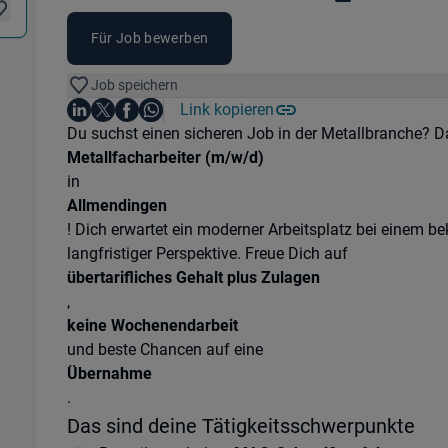
Für Job bewerben
Job speichern
Auf LinkedIn teilen
Auf X teilen
Auf Facebook teilen
Link kopieren
Teile diesen Job
Auf WhatsApp teilen
Einleitung
Du suchst einen sicheren Job in der Metallbranche? Dan
Metallfacharbeiter (m/w/d)
in
Allmendingen
! Dich erwartet ein moderner Arbeitsplatz bei einem 
langfristiger Perspektive. Freue Dich auf
übertarifliches Gehalt plus Zulagen
,
keine Wochenendarbeit
und beste Chancen auf eine
Übernahme
.
Das sind deine Tätigkeitsschwerpunkte