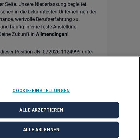
r Seite. Unsere Niederlassung begleitet
enschen in die bekanntesten Unternehmen der
Chance, wertvolle Berufserfahrung zu
d häufig in eine feste Anstellung
Deine Zukunft in
Allmendingen
!
u dieser Position JN -072026-1124999 unter
ur Verfügung.
COOKIE-EINSTELLUNGEN
ALLE AKZEPTIEREN
ALLE ABLEHNEN