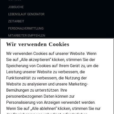
JOBSUCHE
LEBENSLAUF GENERATOR
ZEITARBEIT
PERSONALVERMITTLUNG
MITARBEITER EMPFEHLEN
Wir verwenden Cookies
FAQ
Wir stellen ein!
Wir verwenden Cookies auf unserer Website. Wenn
DEINE BERUFSGRUPPE
Sie auf „Alle akzeptieren“ klicken, stimmen Sie der
DEINE LEBENSSITUATION
Speicherung von Cookies auf Ihrem Gerät zu, um die
AMAZON JOBS
Leistung unserer Website zu verbessern, die
PARTNERSHIP WITH AIRBUS
Funktionalität zu verbessern, die Nutzung der
Website zu analysieren und unsere Marketing-
INITIATIV BEWERBEN
Über Adecco
Bemühungen zu unterstützen. Ihre
personenbezogenen Daten können zur
ÜBER UNS
Personalisierung von Anzeigen verwendet werden.
STANDORTE
Wenn Sie auf „Alle ablehnen“ klicken, stimmen Sie nur
BLOG