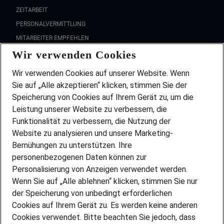
ZEITARBEIT
PERSONALVERMITTLUNG
MITARBEITER EMPFEHLEN
Wir verwenden Cookies
FAQ
Wir stellen ein!
Wir verwenden Cookies auf unserer Website. Wenn
DEINE BERUFSGRUPPE
Sie auf „Alle akzeptieren“ klicken, stimmen Sie der
DEINE LEBENSSITUATION
Speicherung von Cookies auf Ihrem Gerät zu, um die
AMAZON JOBS
Leistung unserer Website zu verbessern, die
PARTNERSHIP WITH AIRBUS
Funktionalität zu verbessern, die Nutzung der
Website zu analysieren und unsere Marketing-
INITIATIV BEWERBEN
Über Adecco
Bemühungen zu unterstützen. Ihre
personenbezogenen Daten können zur
ÜBER UNS
Personalisierung von Anzeigen verwendet werden.
STANDORTE
Wenn Sie auf „Alle ablehnen“ klicken, stimmen Sie nur
BLOG
der Speicherung von unbedingt erforderlichen
PRESSE
Cookies auf Ihrem Gerät zu. Es werden keine anderen
NEWSLETTER
Cookies verwendet. Bitte beachten Sie jedoch, dass