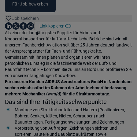
Für Job bewerben
Job speichern
Auf LinkedIn teilen
Auf X teilen
Auf Facebook teilen
Link kopieren
Teile diesen Job
Auf WhatsApp teilen
Einleitung
Als einer der langjährigsten Supplier für Airbus und
Kooperationspartner für luftfahrttechnische Betriebe sind wir mit
unserem Fachbereich Aviation seit über 25 Jahren deutschlandweit
der Ansprechpartner für Fach- und Führungskräfte.
Gemeinsam mit Ihnen planen und organisieren wir Ihren
persönlichen Einstieg in die faszinierende Welt der Luft- und
Raumfahrttechnik – kommen Sie zu uns an Bord und profitieren Sie
von unserem langjährigen Know-how.
Für unseren Kunden AIRBUS Aerostructures GmbH in Nordenham
suchen wir ab sofort im Rahmen der Arbeitnehmerüberlassung
mehrere Mechaniker (w/m/d) für die Strukturmontage.
Das sind Ihre Tätigkeitsschwerpunkte
Montage von Strukturbauteilen und Haltern (Positionieren,
Bohren, Senken, Kitten, Nieten, Schrauben) nach
Bauunterlagen, Fertigungsanweisungen und Zeichnungen
Vorbereitung von Aufträgen, Zeichnungen sichten und
sortieren, Bauteile und Bauplatz aufrüsten sowie