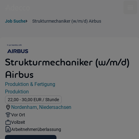
Ope
Job Suche
Strukturmechaniker (w/m/d) Airbus
Strukturmechaniker (w/m/d)
Airbus
Jobdetails
Produktion & Fertigung
Kategorie:
Produktion
Industry:
Gehalt:
22,00
- 30,00
EUR
/ Stunde
Nordenham
Niedersachsen
,
Standorte:
Region:
Remote Option:
Vor Ort
Workhours:
Vollzeit
Vertragsart:
Arbeitnehmerüberlassung