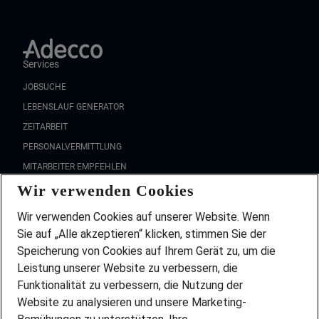
Services
JOBSUCHE
LEBENSLAUF GENERATOR
ZEITARBEIT
PERSONALVERMITTLUNG
MITARBEITER EMPFEHLEN
Wir verwenden Cookies
FAQ
Wir stellen ein!
Wir verwenden Cookies auf unserer Website. Wenn
DEINE BERUFSGRUPPE
Sie auf „Alle akzeptieren“ klicken, stimmen Sie der
DEINE LEBENSSITUATION
Speicherung von Cookies auf Ihrem Gerät zu, um die
AMAZON JOBS
Leistung unserer Website zu verbessern, die
PARTNERSHIP WITH AIRBUS
Funktionalität zu verbessern, die Nutzung der
Website zu analysieren und unsere Marketing-
INITIATIV BEWERBEN
Über Adecco