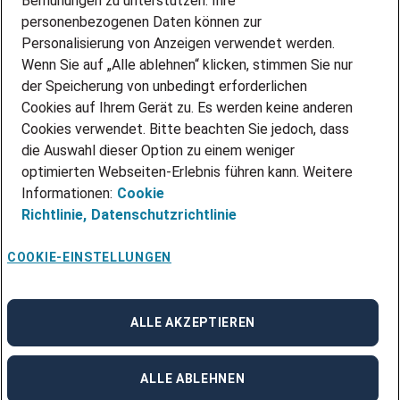
Bemühungen zu unterstützen. Ihre
personenbezogenen Daten können zur
ÜBER UNS
Personalisierung von Anzeigen verwendet werden.
STANDORTE
Wenn Sie auf „Alle ablehnen“ klicken, stimmen Sie nur
BLOG
der Speicherung von unbedingt erforderlichen
PRESSE
Cookies auf Ihrem Gerät zu. Es werden keine anderen
NEWSLETTER
Cookies verwendet. Bitte beachten Sie jedoch, dass
KONTAKT
die Auswahl dieser Option zu einem weniger
optimierten Webseiten-Erlebnis führen kann. Weitere
@Adecco 2026
Informationen:
Cookie
IMPRESSUM
Richtlinie,
Datenschutzrichtlinie
DATENSCHUTZ
AGB
NUTZUNGSBEDINGUNGEN
COOKIE-EINSTELLUNGEN
COOKIE-RICHTLINIEN
COOKIE-EINSTELLUNGEN
CODE OF CONDUCT
BESCHWERDESTELLE
ALLE AKZEPTIEREN
linkedin
Facebook
Instagram
ALLE ABLEHNEN