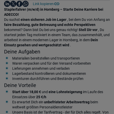
Auf LinkedIn teilen
Auf X teilen
Auf Facebook teilen
Link kopieren
Teile diesen Job
Auf WhatsApp teilen
Einleitung
Staplerfahrer (m/w/d) in Hornberg – Starte Deine Karriere bei
ADECCO!
Du suchst
einen sicheren Job im Lager
, bei dem Du von Anfang an
faire Bezahlung, gute Betreuung und echte Perspektiven
bekommst? Dann bist Du bei uns genau richtig!
Stell Dir vor
, Du
startest jeden Tag motiviert in einem Team, das zusammenhält, und
arbeitest in einem modernen Lager in Hornberg, in dem
Dein
Einsatz gesehen und wertgeschätzt wird
.
Deine Aufgaben
Materialien bereitstellen und transportieren
Waren verpacken und für den Versand vorbereiten
Lieferungen annehmen und verladen
Lagerbestand kontrollieren und dokumentieren
Inventuren durchführen und Bestände prüfen
Deine Vorteile
Start
über 18,00 €
und
eine Lohnsteigerung
im Laufe des
Einsatzes über
25 €/h
Es erwartet Dich ein
unbefristeter Arbeitsvertrag
beim
weltweit größten Personaldienstleister
Unsere Basis ist der Tarifvertrag - der für Dich alles regelt. Von