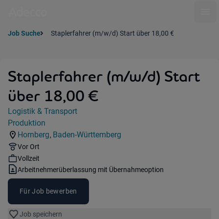
Ope
Job Suche
Staplerfahrer (m/w/d) Start über 18,00 €
Staplerfahrer (m/w/d) Start
über 18,00 €
Jobdetails
Logistik & Transport
Kategorie:
Produktion
Industry:
Hornberg
Baden-Württemberg
,
Standorte:
Region:
Remote Option:
Vor Ort
Workhours:
Vollzeit
Vertragsart:
Arbeitnehmerüberlassung mit Übernahmeoption
Für Job bewerben
Job speichern