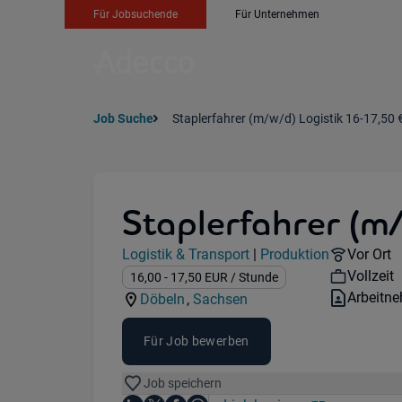
Für Jobsuchende
Für Unternehmen
Job Suche
Staplerfahrer (m/w/d) Logistik 16-17,50 
Staplerfahrer (m
Jobdetails
Remote 
Logistik & Transport
|
Produktion
Vor Ort
Kategorie:
Industry:
Workhou
Vollzeit
Gehalt:
16,00
- 17,50
EUR
/ Stunde
Vertrags
Arbeitn
Döbeln
,
Sachsen
Standorte:
Region:
Für Job bewerben
Job speichern