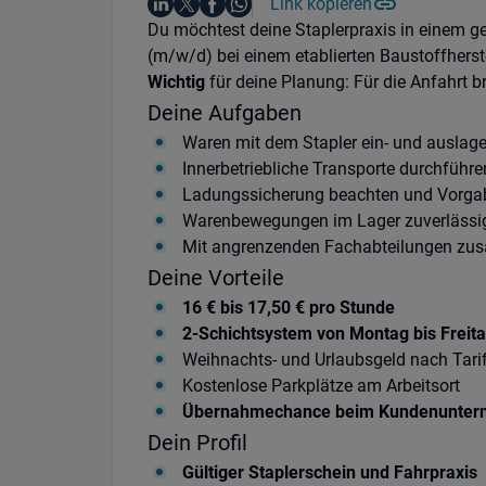
Auf LinkedIn teilen
Auf X teilen
Auf Facebook teilen
Link kopieren
Teile diesen Job
Auf WhatsApp teilen
Einleitung
Du möchtest deine Staplerpraxis in einem ge
(m/w/d) bei einem etablierten Baustoffherste
Wichtig
für deine Planung: Für die Anfahrt
Deine Aufgaben
Waren mit dem Stapler ein- und auslag
Innerbetriebliche Transporte durchführe
Ladungssicherung beachten und Vorgab
Warenbewegungen im Lager zuverlässig
Mit angrenzenden Fachabteilungen zu
Deine Vorteile
16 € bis 17,50 € pro Stunde
2-Schichtsystem von Montag bis Freit
Weihnachts- und Urlaubsgeld nach Tari
Kostenlose Parkplätze am Arbeitsort
Übernahmechance beim Kundenunte
Dein Profil
Gültiger Staplerschein und Fahrpraxis