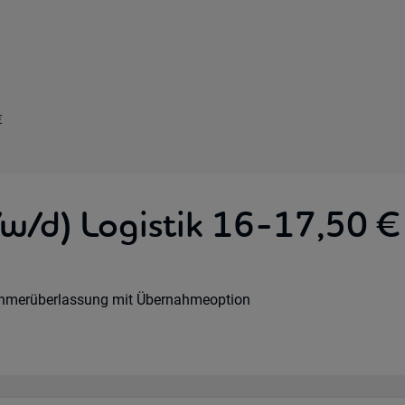
€
/w/d) Logistik 16-17,50 €
Option:
rs:
art:
ehmerüberlassung mit Übernahmeoption