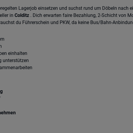
regelten Lagerjob einsetzen und suchst rund um Döbeln nach ei
ller in
Colditz
. Dich erwarten faire Bezahlung, 2-Schicht von 
 brauchst du Führerschein und PKW, da keine Bus/Bahn-Anbindun
ern
n
en einhalten
 unterstützen
sammenarbeiten
ag
f
rnehmen