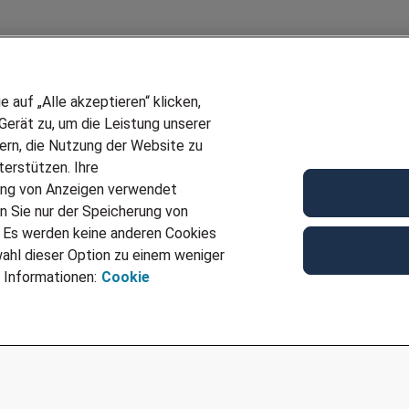
auf „Alle akzeptieren“ klicken,
erät zu, um die Leistung unserer
sern, die Nutzung der Website zu
erstützen. Ihre
Wir stellen ein!
ung von Anzeigen verwendet
E
DEINE BERUFSGRUPPE
n Sie nur der Speicherung von
UF GENERATOR
DEINE LEBENSSITUATION
. Es werden keine anderen Cookies
T
AMAZON JOBS
ahl dieser Option zu einem weniger
VERMITTLUNG
PARTNERSHIP WITH AIRBUS
 Informationen:
Cookie
TER EMPFEHLEN
INITIATIV BEWERBEN
IMPRESSUM
DATENSCHUTZ
AGB
NUTZUNGSBEDINGUNGEN
COOKIE-RICHTLINI