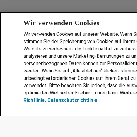
Wir verwenden Cookies
Wir verwenden Cookies auf unserer Website. Wenn Sie 
stimmen Sie der Speicherung von Cookies auf Ihrem G
Website zu verbessern, die Funktionalität zu verbes
analysieren und unsere Marketing-Bemühungen zu unt
Services
personenbezogenen Daten können zur Personalisier
JOBSUCH
werden. Wenn Sie auf „Alle ablehnen“ klicken, stimme
LEBENSLA
unbedingt erforderlichen Cookies auf Ihrem Gerät zu
ZEITARBEI
verwendet. Bitte beachten Sie jedoch, dass die Ausw
PERSONAL
optimierten Webseiten-Erlebnis führen kann. Weitere
Richtlinie,
Datenschutzrichtlinie
MITARBEI
FAQ
@Adecco 2026