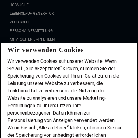
JOBSUCHE
LEBENSLAUF GENERATOR
ZEITARBEIT
PERSONALVERMITTLUNG
MITARBEITER EMPFEHLEN
Wir verwenden Cookies
FAQ
Wir stellen ein!
Wir verwenden Cookies auf unserer Website. Wenn
DEINE BERUFSGRUPPE
Sie auf „Alle akzeptieren“ klicken, stimmen Sie der
DEINE LEBENSSITUATION
Speicherung von Cookies auf Ihrem Gerät zu, um die
AMAZON JOBS
Leistung unserer Website zu verbessern, die
PARTNERSHIP WITH AIRBUS
Funktionalität zu verbessern, die Nutzung der
Website zu analysieren und unsere Marketing-
INITIATIV BEWERBEN
Über Adecco
Bemühungen zu unterstützen. Ihre
personenbezogenen Daten können zur
ÜBER UNS
Personalisierung von Anzeigen verwendet werden.
STANDORTE
Wenn Sie auf „Alle ablehnen“ klicken, stimmen Sie nur
BLOG
der Speicherung von unbedingt erforderlichen