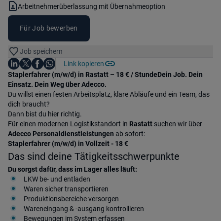
Vertragsart:
Arbeitnehmerüberlassung mit Übernahmeoption
Für Job bewerben
Job speichern
Auf LinkedIn teilen
Auf X teilen
Auf Facebook teilen
Link kopieren
Teile diesen Job
Auf WhatsApp teilen
Einleitung
Staplerfahrer (m/w/d) in Rastatt – 18 € / StundeDein Job. Dein
Einsatz. Dein Weg über Adecco.
Du willst einen festen Arbeitsplatz, klare Abläufe und ein Team, das
dich braucht?
Dann bist du hier richtig.
Für einen modernen Logistikstandort in
Rastatt
suchen wir über
Adecco Personaldienstleistungen
ab sofort:
Staplerfahrer (m/w/d) in Vollzeit - 18 €
Das sind deine Tätigkeitsschwerpunkte
Du sorgst dafür, dass im Lager alles läuft:
LKW be- und entladen
Waren sicher transportieren
Produktionsbereiche versorgen
Wareneingang & -ausgang kontrollieren
Bewegungen im System erfassen