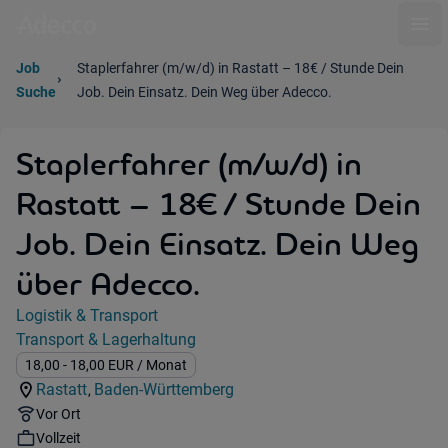
Ope
Job
Staplerfahrer (m/w/d) in Rastatt – 18€ / Stunde Dein
Suche
Job. Dein Einsatz. Dein Weg über Adecco.
Staplerfahrer (m/w/d) in
Rastatt – 18€ / Stunde Dein
Job. Dein Einsatz. Dein Weg
über Adecco.
Jobdetails
Logistik & Transport
Kategorie:
Transport & Lagerhaltung
Industry:
Gehalt:
18,00
- 18,00
EUR
/ Monat
Rastatt
Baden-Württemberg
,
Standorte:
Region:
Remote Option:
Vor Ort
Workhours:
Vollzeit