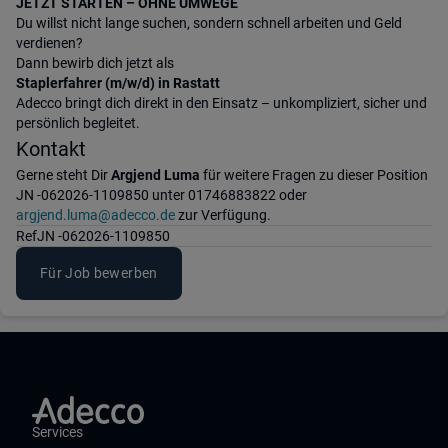
JETZT STARTEN – OHNE UMWEGE
Du willst nicht lange suchen, sondern schnell arbeiten und Geld
verdienen?
Dann bewirb dich jetzt als
Staplerfahrer (m/w/d) in Rastatt
Adecco bringt dich direkt in den Einsatz – unkompliziert, sicher und
persönlich begleitet.
Kontakt
Gerne steht Dir
Argjend Luma
für weitere Fragen zu dieser Position
JN -062026-1109850 unter 01746883822 oder
argjend.luma@adecco.de
zur Verfügung.
Ref
JN -062026-1109850
Für Job bewerben
Services