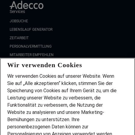
Services
JOBSUCHE
LEBENSLAUF GENERATOR
ZEITARBEIT
PERSONALVERMITTLUNG
MITARBEITER EMPFEHLEN
Wir verwenden Cookies
FAQ
Wir stellen ein!
Wir verwenden Cookies auf unserer Website. Wenn
DEINE BERUFSGRUPPE
Sie auf „Alle akzeptieren“ klicken, stimmen Sie der
DEINE LEBENSSITUATION
Speicherung von Cookies auf Ihrem Gerät zu, um die
AMAZON JOBS
Leistung unserer Website zu verbessern, die
PARTNERSHIP WITH AIRBUS
Funktionalität zu verbessern, die Nutzung der
Website zu analysieren und unsere Marketing-
INITIATIV BEWERBEN
Über Adecco
Bemühungen zu unterstützen. Ihre
personenbezogenen Daten können zur
ÜBER UNS
Personalisierung von Anzeigen verwendet werden.
STANDORTE