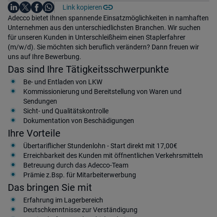
Auf LinkedIn teilen
Auf X teilen
Auf Facebook teilen
Link kopieren
Teile diesen Job
Auf WhatsApp teilen
Einleitung
Adecco bietet Ihnen spannende Einsatzmöglichkeiten in namhaften
Unternehmen aus den unterschiedlichsten Branchen. Wir suchen
für unseren Kunden in Unterschleißheim einen Staplerfahrer
(m/w/d). Sie möchten sich beruflich verändern? Dann freuen wir
uns auf Ihre Bewerbung.
Das sind Ihre Tätigkeitsschwerpunkte
Be- und Entladen von LKW
Kommissionierung und Bereitstellung von Waren und
Sendungen
Sicht- und Qualitätskontrolle
Dokumentation von Beschädigungen
Ihre Vorteile
Übertariflicher Stundenlohn - Start direkt mit 17,00€
Erreichbarkeit des Kunden mit öffnentlichen Verkehrsmitteln
Betreuung durch das Adecco-Team
Prämie z.Bsp. für Mitarbeiterwerbung
Das bringen Sie mit
Erfahrung im Lagerbereich
Deutschkenntnisse zur Verständigung