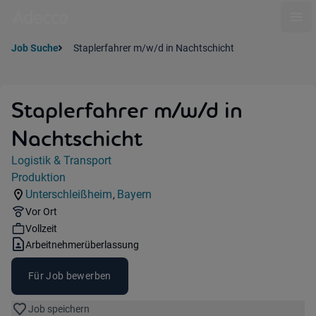
Ope
Job Suche
Staplerfahrer m/w/d in Nachtschicht
Staplerfahrer m/w/d in
Nachtschicht
Jobdetails
Logistik & Transport
Kategorie:
Produktion
Industry:
Unterschleißheim
Bayern
,
Standorte:
Region:
Remote Option:
Vor Ort
Workhours:
Vollzeit
Vertragsart:
Arbeitnehmerüberlassung
Für Job bewerben
Job speichern