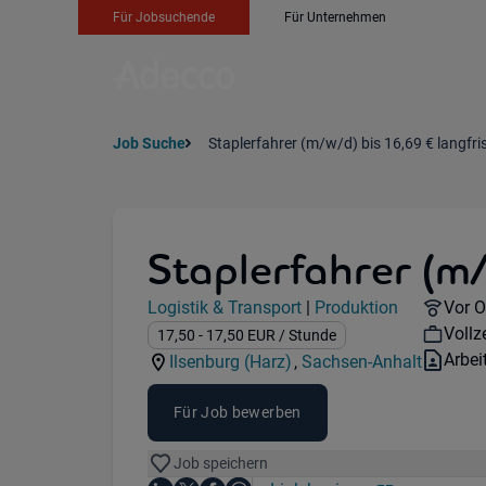
Für Jobsuchende
Für Unternehmen
Job Suche
Staplerfahrer (m/w/d) bis 16,69 € langfris
Staplerfahrer (m/
Jobdetails
Remo
Logistik & Transport
|
Produktion
Vor O
Kategorie:
Industry:
Work
Vollze
Gehalt:
17,50
- 17,50
EUR
/ Stunde
Vertr
Arbe
Ilsenburg (Harz)
,
Sachsen-Anhalt
Standorte:
Region:
Für Job bewerben
Job speichern