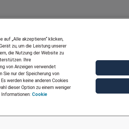
auf „Alle akzeptieren“ klicken,
erät zu, um die Leistung unserer
sern, die Nutzung der Website zu
erstützen. Ihre
Wir stellen ein!
ung von Anzeigen verwendet
E
DEINE BERUFSGRUPPE
n Sie nur der Speicherung von
UF GENERATOR
DEINE LEBENSSITUATION
. Es werden keine anderen Cookies
T
AMAZON JOBS
ahl dieser Option zu einem weniger
VERMITTLUNG
PARTNERSHIP WITH AIRBUS
 Informationen:
Cookie
TER EMPFEHLEN
INITIATIV BEWERBEN