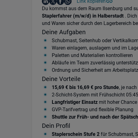
Auf LinkedIn teilen
Auf X teilen
Auf Facebook teilen
Link kopieren
Teile diesen Job
Auf WhatsApp teilen
Einleitung
Du kommst aus dem Raum Ilsenburg und suchs
Staplerfahrer (m/w/d) in Halberstadt
. Dich
und Waren sicher durch den Lagerbereich b
Deine Aufgaben
Schubmast, Seitenhub oder Vertikalkomm
Waren einlagern, auslagern und im Lage
Paletten und Materialien kontrollieren
Abläufe im Team zuverlässig unterstüt
Ordnung und Sicherheit am Arbeitsplatz
Deine Vorteile
15,69 € bis 16,69 € pro Stunde
, je nach
2-Schicht-System mit Frühschicht 05:45
Langfristiger Einsatz
mit hoher Chance 
GVP-Tarifvertrag und flexible Planung
Shuttle zur Früh- und nach der Späts
Dein Profil
Staplerschein Stufe 2
für Schubmast, S