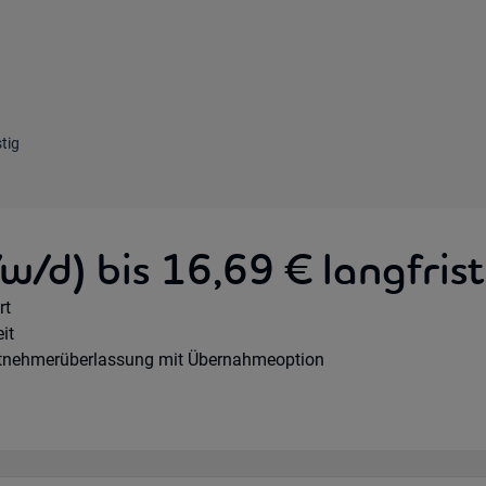
tig
w/d) bis 16,69 € langfrist
te Option:
rt
hours:
it
agsart:
itnehmerüberlassung mit Übernahmeoption