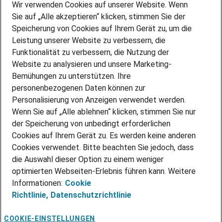
Wir verwenden Cookies auf unserer Website. Wenn
DEINE BERUFSGRUPPE
Sie auf „Alle akzeptieren“ klicken, stimmen Sie der
DEINE LEBENSSITUATION
Speicherung von Cookies auf Ihrem Gerät zu, um die
AMAZON JOBS
Leistung unserer Website zu verbessern, die
PARTNERSHIP WITH AIRBUS
Funktionalität zu verbessern, die Nutzung der
INITIATIV BEWERBEN
Website zu analysieren und unsere Marketing-
Über Adecco
Bemühungen zu unterstützen. Ihre
ÜBER UNS
personenbezogenen Daten können zur
Personalisierung von Anzeigen verwendet werden.
STANDORTE
Wenn Sie auf „Alle ablehnen“ klicken, stimmen Sie nur
BLOG
der Speicherung von unbedingt erforderlichen
PRESSE
Cookies auf Ihrem Gerät zu. Es werden keine anderen
NEWSLETTER
Cookies verwendet. Bitte beachten Sie jedoch, dass
KONTAKT
die Auswahl dieser Option zu einem weniger
optimierten Webseiten-Erlebnis führen kann. Weitere
@Adecco 2026
Informationen:
Cookie
IMPRESSUM
Richtlinie,
Datenschutzrichtlinie
DATENSCHUTZ
AGB
NUTZUNGSBEDINGUNGEN
COOKIE-EINSTELLUNGEN
COOKIE-RICHTLINIEN