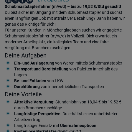
Teile diesen Job
Auf WhatsApp teilen
Einleitung
Schubmaststaplerfahrer (m/w/d) – bis zu 19,52 €/Std gesucht!
Du bist sicher im Umgang mit dem Schubmaststapler und suchst
einen langfristigen Job mit attraktiver Bezahlung? Dann haben wir
genau das Richtige für Dich!
Für unseren Kunden in Mönchengladbach suchen wir engagierte
Schubmaststaplerfahrer (m/w/d) in Vollzeit. Dich erwartet ein
moderner Arbeitsplatz, ein kollegiales Team und eine faire
Vergütung mit Branchenzuschlägen.
Deine Aufgaben
Ein- und Auslagerung
von Waren mittels Schubmaststapler
Transport und Bereitstellung
von Paletten innerhalb des
Lagers
Be- und Entladen
von LKW
Durchführung
von innerbetrieblichen Transporten
Deine Vorteile
Attraktive Vergütung:
Stundenlohn von 18,04 € bis 19,52 €
durch Branchenzuschläge
Langfristige Perspektive:
Du erhältst einen unbefristeter
Arbeitsvertrag
Langfristiger Einsatz
mit Übernahmeoptioon
Kostenlose Parkplätze
direkt vor Ort