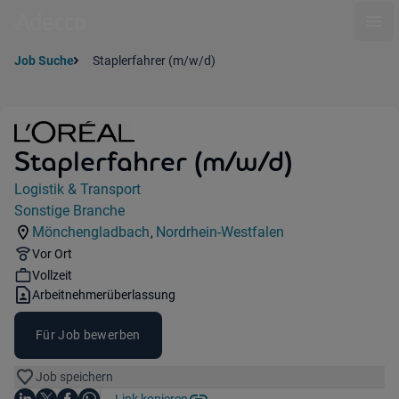
Ope
Job Suche
Staplerfahrer (m/w/d)
Staplerfahrer (m/w/d)
Jobdetails
Logistik & Transport
Kategorie:
Sonstige Branche
Industry:
Mönchengladbach
Nordrhein-Westfalen
,
Standorte:
Region:
Remote Option:
Vor Ort
Workhours:
Vollzeit
Vertragsart:
Arbeitnehmerüberlassung
Für Job bewerben
Job speichern
Auf LinkedIn teilen
Auf X teilen
Auf Facebook teilen
Link kopieren