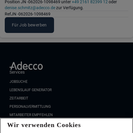
Position JN -062026-1098469 unter
+49 2161 82399 12
oder
denise.schmitz@adecco.de
zur Verfügung.
Ref
JN -062026-1098469
Für Job bewerben
Services
JOBSUCHE
LEBENSLAUF GENERATOR
ZEITARBEIT
PERSONALVERMITTLUNG
MITARBEITER EMPFEHLEN
FAQ
Wir verwenden Cookies
Wir stellen ein!