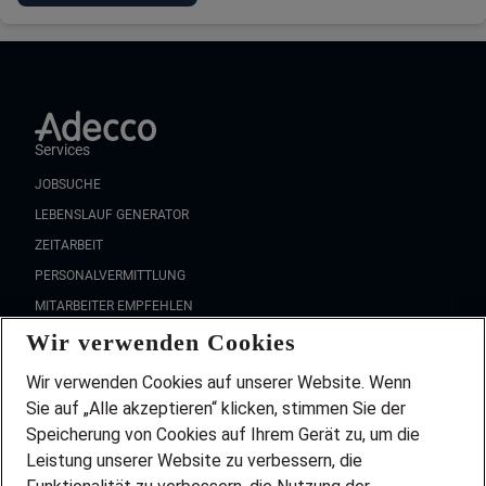
Services
JOBSUCHE
LEBENSLAUF GENERATOR
ZEITARBEIT
PERSONALVERMITTLUNG
MITARBEITER EMPFEHLEN
Wir verwenden Cookies
FAQ
Wir stellen ein!
Wir verwenden Cookies auf unserer Website. Wenn
DEINE BERUFSGRUPPE
Sie auf „Alle akzeptieren“ klicken, stimmen Sie der
DEINE LEBENSSITUATION
Speicherung von Cookies auf Ihrem Gerät zu, um die
AMAZON JOBS
Leistung unserer Website zu verbessern, die
PARTNERSHIP WITH AIRBUS