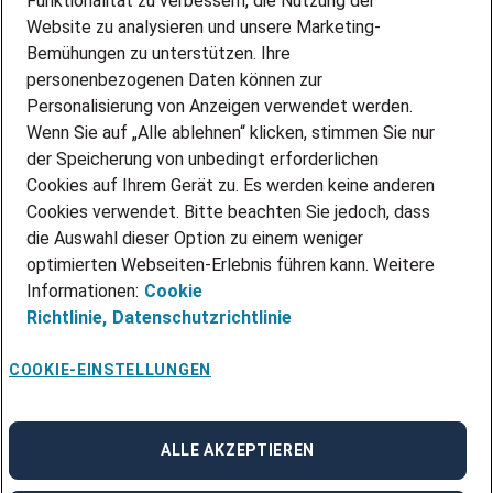
Funktionalität zu verbessern, die Nutzung der
Website zu analysieren und unsere Marketing-
INITIATIV BEWERBEN
Über Adecco
Bemühungen zu unterstützen. Ihre
personenbezogenen Daten können zur
ÜBER UNS
Personalisierung von Anzeigen verwendet werden.
STANDORTE
Wenn Sie auf „Alle ablehnen“ klicken, stimmen Sie nur
BLOG
der Speicherung von unbedingt erforderlichen
PRESSE
Cookies auf Ihrem Gerät zu. Es werden keine anderen
NEWSLETTER
Cookies verwendet. Bitte beachten Sie jedoch, dass
KONTAKT
die Auswahl dieser Option zu einem weniger
optimierten Webseiten-Erlebnis führen kann. Weitere
@Adecco 2026
Informationen:
Cookie
IMPRESSUM
Richtlinie,
Datenschutzrichtlinie
DATENSCHUTZ
AGB
NUTZUNGSBEDINGUNGEN
COOKIE-EINSTELLUNGEN
COOKIE-RICHTLINIEN
COOKIE-EINSTELLUNGEN
CODE OF CONDUCT
BESCHWERDESTELLE
ALLE AKZEPTIEREN
linkedin
Facebook
Instagram