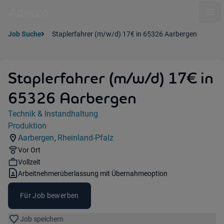
Ope
Job Suche
Staplerfahrer (m/w/d) 17€ in 65326 Aarbergen
Staplerfahrer (m/w/d) 17€ in
65326 Aarbergen
Jobdetails
Technik & Instandhaltung
Kategorie:
Produktion
Industry:
Aarbergen
Rheinland-Pfalz
,
Standorte:
Region:
Remote Option:
Vor Ort
Workhours:
Vollzeit
Vertragsart:
Arbeitnehmerüberlassung mit Übernahmeoption
Für Job bewerben
Job speichern