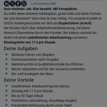
Auf LinkedIn teilen
Auf X teilen
Auf Facebook teilen
Link kopieren
Teile diesen Job
Auf WhatsApp teilen
Einleitung
Dein nächster Job. Klar bezahlt. Mit Perspektive.
Du willst einen sicheren Arbeitsplatz, gutes Geld und einen Partner,
der sich kümmert? Dann bist du hier richtig. Für unseren Kunden in
65326 Aarbergensuchen wir dich als
Staplerfahrer (m/w/d)
Der Einsatz läuft über Arbeitnehmerüberlassung, mit klarer
Wunsch-Übernahme durch den Kunden. Bei Adecco startest du
direkt mit einem
unbefristeten Arbeitsvertrag
und einem
Einstiegslohn von 17 € pro Stunde.
Deine Aufgaben
Sicheres Führen von Staplern
Kommissionieren nach Vorgabe
Material prüfen & Qualitätskontrolle durchführen
Waren verpacken und für den Versand vorbereiten
Ein- und Auslagern der Ware
Deine Vorteile
Unbefristeter Arbeitsvertrag bei Adecco
Einstieg mit 17 € pro Stunde
Bis zu 30 Tage Urlaub
Pünktliche Lohnzahlung, Abschläge möglich
Persönliche Betreuung durch unser Team