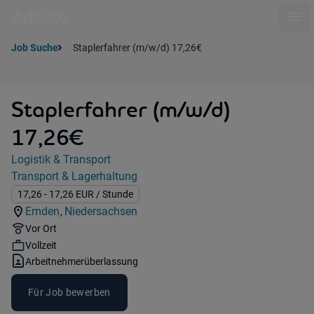
Ope
Job Suche
Staplerfahrer (m/w/d) 17,26€
Staplerfahrer (m/w/d)
17,26€
Jobdetails
Logistik & Transport
Kategorie:
Transport & Lagerhaltung
Industry:
Gehalt:
17,26
- 17,26
EUR
/ Stunde
Emden
Niedersachsen
,
Standorte:
Region:
Remote Option:
Vor Ort
Workhours:
Vollzeit
Vertragsart:
Arbeitnehmerüberlassung
Für Job bewerben