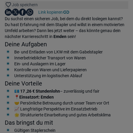
Job speichern
Auf LinkedIn teilen
Auf X teilen
Auf Facebook teilen
Link kopieren
Teile diesen Job
Auf WhatsApp teilen
Einleitung
Du suchst einen sicheren Job, bei dem du direkt loslegen kannst?
Du hast Erfahrung mit dem Stapler und willst in einem motivierten
Umfeld arbeiten? Dann lies jetzt weiter – das könnte genau dein
nächster Karriereschritt in
Emden
sein!
Deine Aufgaben
Be- und Entladen von LKW mit dem Gabelstapler
Innerbetrieblicher Transport von Waren
Ein- und Auslagern im Lager
Kontrolle von Waren und Lieferpapieren
Unterstützung im logistischen Ablauf
Deine Vorteile
💶
17
,26 € Stundenlohn
– zuverlässig und fair
📍
Einsatzort: Emden
🤝 Persönliche Betreuung durch unser Team vor Ort
📈 Langfristige Perspektive im Einsatzbetrieb
🌟 Strukturierte Einarbeitung und gutes Arbeitsklima
Das bringst du mit
Gültigen Staplerschein