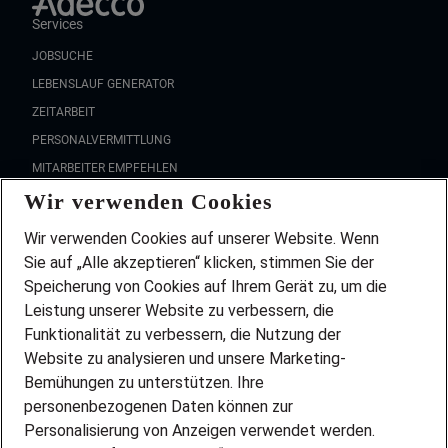
Services
JOBSUCHE
LEBENSLAUF GENERATOR
ZEITARBEIT
PERSONALVERMITTLUNG
MITARBEITER EMPFEHLEN
Wir verwenden Cookies
FAQ
Wir stellen ein!
Wir verwenden Cookies auf unserer Website. Wenn
DEINE BERUFSGRUPPE
Sie auf „Alle akzeptieren“ klicken, stimmen Sie der
DEINE LEBENSSITUATION
Speicherung von Cookies auf Ihrem Gerät zu, um die
AMAZON JOBS
Leistung unserer Website zu verbessern, die
PARTNERSHIP WITH AIRBUS
Funktionalität zu verbessern, die Nutzung der
Website zu analysieren und unsere Marketing-
INITIATIV BEWERBEN
Über Adecco
Bemühungen zu unterstützen. Ihre
personenbezogenen Daten können zur
ÜBER UNS
Personalisierung von Anzeigen verwendet werden.
STANDORTE