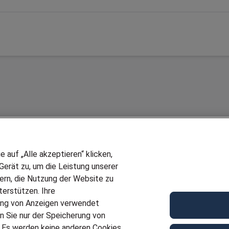
auf „Alle akzeptieren“ klicken,
erät zu, um die Leistung unserer
sern, die Nutzung der Website zu
erstützen. Ihre
Wir stellen ein!
ung von Anzeigen verwendet
E
DEINE BERUFSGRUPPE
n Sie nur der Speicherung von
UF GENERATOR
DEINE LEBENSSITUATION
. Es werden keine anderen Cookies