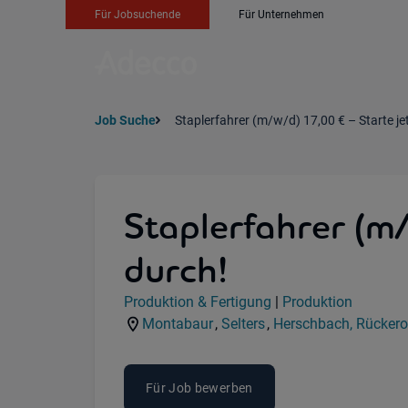
Für Jobsuchende
Für Unternehmen
Job Suche
Staplerfahrer (m/w/d) 17,00 € – Starte je
Staplerfahrer (m/
durch!
Jobdetails
Produktion & Fertigung
|
Produktion
Kategorie:
Industry:
Montabaur
,
Selters
,
Herschbach, Rückero
Standorte:
Standorte:
Standorte:
Für Job bewerben