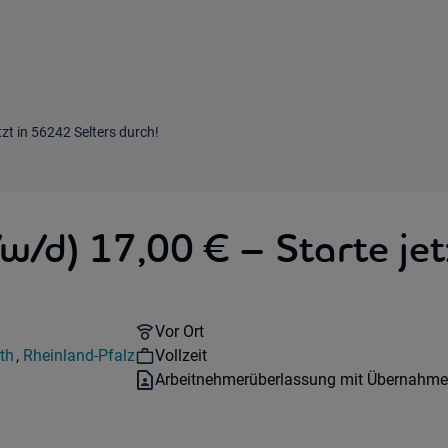
tzt in 56242 Selters durch!
w/d) 17,00 € – Starte jet
Remote Option:
Vor Ort
Workhours:
th
,
Rheinland-Pfalz
Vollzeit
Region:
Vertragsart:
Arbeitnehmerüberlassung mit Übernahme