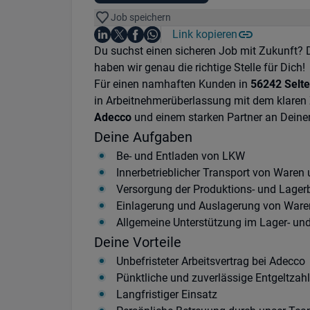
Job speichern
Auf LinkedIn teilen
Auf X teilen
Auf Facebook teilen
Link kopieren
Teile diesen Job
Auf WhatsApp teilen
Einleitung
Du suchst einen sicheren Job mit Zukunft? 
haben wir genau die richtige Stelle für Dich!
Für einen namhaften Kunden in
56242 Selte
in Arbeitnehmerüberlassung mit dem klaren 
Adecco
und einem starken Partner an Deiner
Deine Aufgaben
Be- und Entladen von LKW
Innerbetrieblicher Transport von Waren 
Versorgung der Produktions- und Lager
Einlagerung und Auslagerung von Ware
Allgemeine Unterstützung im Lager- und
Deine Vorteile
Unbefristeter Arbeitsvertrag bei Adecco
Pünktliche und zuverlässige Entgeltzah
Langfristiger Einsatz