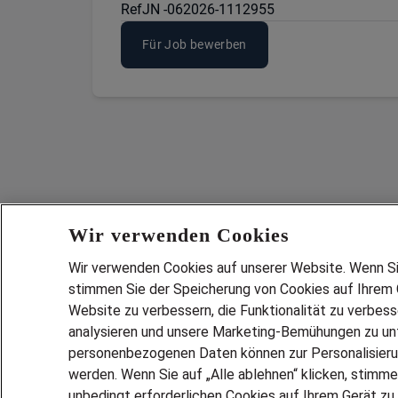
Ref
JN -062026-1112955
Für Job bewerben
Wir verwenden Cookies
Wir verwenden Cookies auf unserer Website. Wenn Sie 
stimmen Sie der Speicherung von Cookies auf Ihrem G
Website zu verbessern, die Funktionalität zu verbes
analysieren und unsere Marketing-Bemühungen zu unt
Services
personenbezogenen Daten können zur Personalisier
JOBSUCH
werden. Wenn Sie auf „Alle ablehnen“ klicken, stimme
LEBENSLA
unbedingt erforderlichen Cookies auf Ihrem Gerät zu