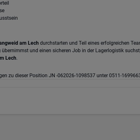
rteil
se
usstsein
angweid am Lech
durchstarten und Teil eines erfolgreichen T
g übernimmst und einen sicheren Job in der Lagerlogistik suchst,
am Lech
.
Fragen zu dieser Position JN -062026-1098537 unter 0511-16996