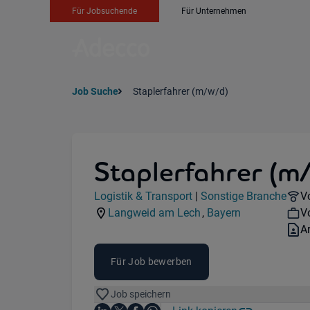
Für Jobsuchende
Für Unternehmen
Job Suche
Staplerfahrer (m/w/d)
Staplerfahrer (m
Jobdetails
R
Logistik & Transport
|
Sonstige Branche
Vo
Kategorie:
Industry:
W
Langweid am Lech
,
Bayern
Vo
Standorte:
Region:
V
A
Für Job bewerben
Job speichern