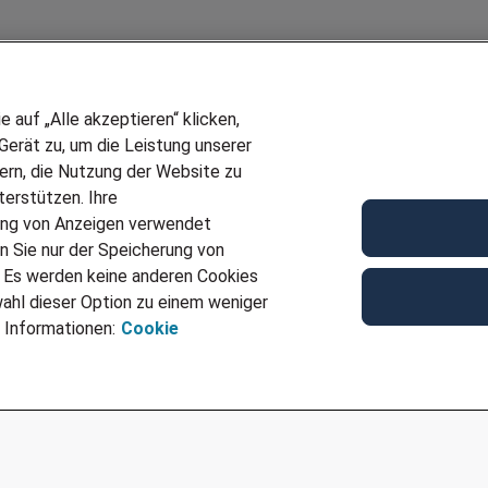
auf „Alle akzeptieren“ klicken,
erät zu, um die Leistung unserer
sern, die Nutzung der Website zu
erstützen. Ihre
Wir stellen ein!
ung von Anzeigen verwendet
E
DEINE BERUFSGRUPPE
n Sie nur der Speicherung von
UF GENERATOR
DEINE LEBENSSITUATION
. Es werden keine anderen Cookies
T
AMAZON JOBS
ahl dieser Option zu einem weniger
VERMITTLUNG
PARTNERSHIP WITH AIRBUS
 Informationen:
Cookie
TER EMPFEHLEN
INITIATIV BEWERBEN
IMPRESSUM
DATENSCHUTZ
AGB
NUTZUNGSBEDINGUNGEN
COOKIE-RICHTLINI