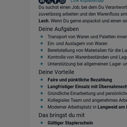
Auf LinkedIn teilen
Auf X teilen
Auf Facebook teilen
Link kopieren
Teile diesen Job
Auf WhatsApp teilen
Einleitung
Du suchst einen Job, bei dem Du Verantwort
zuverlässig arbeiten und den Warenfluss am
Lech
. Wenn Du gerne anpackst und einen sich
Deine Aufgaben
Transport von Waren und Paletten inne
Ein- und Auslagern von Waren
Bereitstellung von Materialien für die L
Kontrolle von Warenbeständen und Lag
Unterstützung bei allgemeinen Lager- 
Deine Vorteile
Faire und pünktliche Bezahlung
Langfristiger Einsatz mit Übernahmec
Gründliche Einarbeitung und persönlich
Kollegiales Team und angenehmes Arbe
Moderner Arbeitsplatz in
Langweid am 
Das bringst du mit
Gültiger Staplerschein