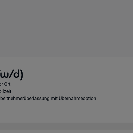
/w/d)
emote Option:
r Ort
orkhours:
llzeit
ertragsart:
rbeitnehmerüberlassung mit Übernahmeoption