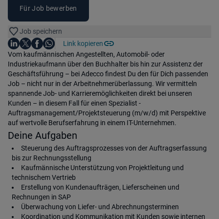
Für Job bewerben
Job speichern
Auf LinkedIn teilen
Auf X teilen
Auf Facebook teilen
Link kopieren
Teile diesen Job
Auf WhatsApp teilen
Einleitung
Vom kaufmännischen Angestellten, Automobil- oder
Industriekaufmann über den Buchhalter bis hin zur Assistenz der
Geschäftsführung – bei Adecco findest Du den für Dich passenden
Job – nicht nur in der Arbeitnehmerüberlassung. Wir vermitteln
spannende Job- und Karrieremöglichkeiten direkt bei unseren
Kunden – in diesem Fall für einen Spezialist -
Auftragsmanagement/Projektsteuerung (m/w/d) mit Perspektive
auf wertvolle Berufserfahrung in einem IT-Unternehmen.
Deine Aufgaben
Steuerung des Auftragsprozesses von der Auftragserfassung
bis zur Rechnungsstellung
Kaufmännische Unterstützung von Projektleitung und
technischem Vertrieb
Erstellung von Kundenaufträgen, Lieferscheinen und
Rechnungen in SAP
Überwachung von Liefer- und Abrechnungsterminen
Koordination und Kommunikation mit Kunden sowie internen