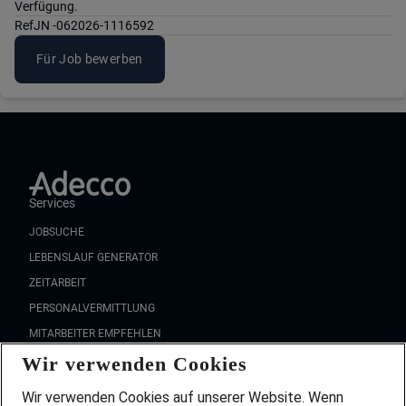
Verfügung.
Ref
JN -062026-1116592
Für Job bewerben
Services
JOBSUCHE
LEBENSLAUF GENERATOR
ZEITARBEIT
PERSONALVERMITTLUNG
MITARBEITER EMPFEHLEN
Wir verwenden Cookies
FAQ
Wir stellen ein!
Wir verwenden Cookies auf unserer Website. Wenn
DEINE BERUFSGRUPPE