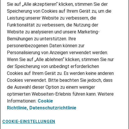
Sie auf „Alle akzeptieren“ klicken, stimmen Sie der
DEINE LEBENSSITUATION
Speicherung von Cookies auf Ihrem Gerät zu, um die
AMAZON JOBS
Leistung unserer Website zu verbessern, die
PARTNERSHIP WITH AIRBUS
Funktionalität zu verbessern, die Nutzung der
Website zu analysieren und unsere Marketing-
INITIATIV BEWERBEN
Über Adecco
Bemühungen zu unterstützen. Ihre
personenbezogenen Daten können zur
ÜBER UNS
Personalisierung von Anzeigen verwendet werden.
STANDORTE
Wenn Sie auf „Alle ablehnen“ klicken, stimmen Sie nur
BLOG
der Speicherung von unbedingt erforderlichen
PRESSE
Cookies auf Ihrem Gerät zu. Es werden keine anderen
NEWSLETTER
Cookies verwendet. Bitte beachten Sie jedoch, dass
KONTAKT
die Auswahl dieser Option zu einem weniger
optimierten Webseiten-Erlebnis führen kann. Weitere
@Adecco 2026
Informationen:
Cookie
IMPRESSUM
Richtlinie,
Datenschutzrichtlinie
DATENSCHUTZ
AGB
NUTZUNGSBEDINGUNGEN
COOKIE-EINSTELLUNGEN
COOKIE-RICHTLINIEN