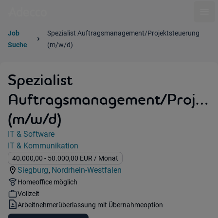
Ope
Job
Spezialist Auftragsmanagement/Projektsteuerung
Suche
(m/w/d)
Spezialist
Auftragsmanagement/Projekt
(m/w/d)
Jobdetails
IT & Software
Kategorie:
IT & Kommunikation
Industry:
Gehalt:
40.000,00
- 50.000,00
EUR
/ Monat
Siegburg
Nordrhein-Westfalen
,
Standorte:
Region:
Remote Option:
Homeoffice möglich
Workhours:
Vollzeit
Vertragsart:
Arbeitnehmerüberlassung mit Übernahmeoption